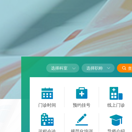

选择科室

查



门诊时间
预约挂号
线上门诊



远程会诊
规范化培训
导师介绍