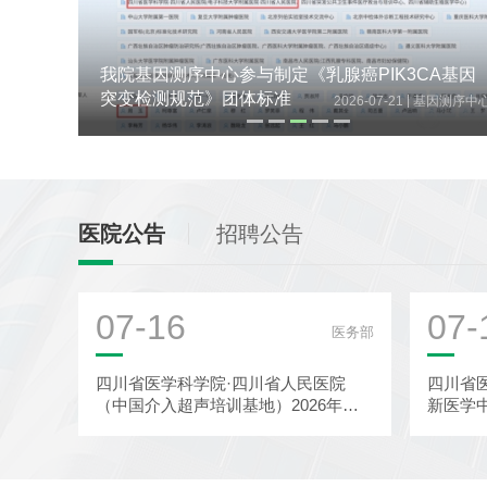
A基因
第五届天府感染学术会议在蓉召开
|
因测序中心
2026-07-21
感染
医院公告
招聘公告
07-16
07-
医务部
四川省医学科学院·四川省人民医院
四川省
（中国介入超声培训基地）2026年超
新医学
声医学科-介入超声诊疗中心秋季进...
批前公