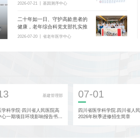
范》团体标准
|
2026-07-21
基因测序中心
二十年如一日、守护高龄患者的
二十年如一日、守护高龄患者的健康，老年综合科
健康，老年综合科党支部扎实推
党支部扎实推进“桑榆之美 综合护...
|
科
2026-07-20
省老年医学中心
进“桑榆之美 综合护航”党建品牌
|
2026-07-20
省老年医学中心
建设
13
07-01
基建管理部
医学科学院·四川省人民医院高
四川省医学科学院.四川省人
中心一期项目环境影响报告书报
2026年秋季进修招生简章
示