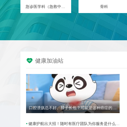
外科
眼科
眼科

健康加油站
口腔溃疡总不好、脖子长包？可能是这种癌症的高危信号→
健康护航出大招！随时有医疗团队为你服务是什么样的体验？