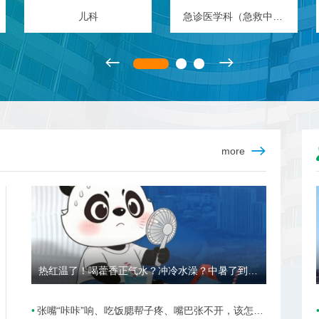
眼科
口腔医学中心
more
热红温了！喝藿香正气水？冲冷水澡？中暑了到底该咋办？
张嘴“咔咔”响、吃饭腮帮子疼、嘴巴张不开，该怎么办？