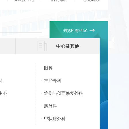

浏览所有科室

中心及其他
眼科
科
神经外科
中心
烧伤与创面修复外科
胸外科
甲状腺外科