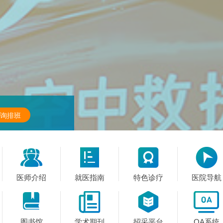
询排班




医师介绍
就医指南
特色诊疗
医院导航




图书馆
学术期刊
招采平台
OA系统