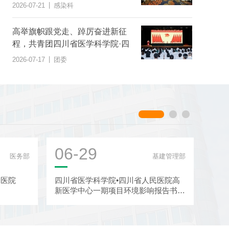
|
2026-07-21
感染科
高举旗帜跟党走、踔厉奋进新征
程，共青团四川省医学科学院·四
川省人民医院第二次代表大会胜
|
2026-07-17
团委
利召开
06-29
06
医务部
基建管理部
民医院
四川省医学科学院•四川省人民医院高
四川
新医学中心一期项目环境影响报告书征
于截
求意见稿公示
信息