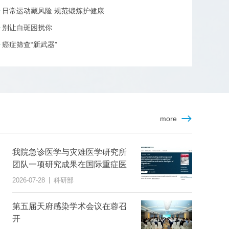
日常运动藏风险 规范锻炼护健康
别让白斑困扰你
癌症筛查“新武器”
more
我院急诊医学与灾难医学研究所
团队一项研究成果在国际重症医
学权威医学期刊上发表
|
2026-07-28
科研部
第五届天府感染学术会议在蓉召
开