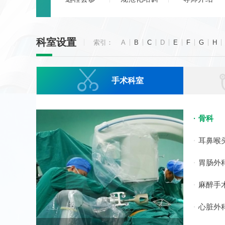
科室设置
索引：
A
B
C
D
E
F
G
H

手术科室
骨科
耳鼻喉
胃肠外
麻醉手
心脏外