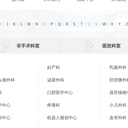
I
J
K
L
M
N
O
P
Q
R
S
T
U
V
W
X
Y
Z


非手术科室
医技科室
妇产科
乳腺外科
头颈外科
泌尿外科
肝胆胰外
科
口腔医学中心
器官移植
术中心
疼痛科
小儿外科
科中心
机器人微创中心
血管外科