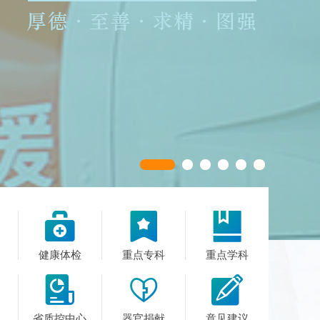



健康体检
重点专科
重点学科



省质控中心
器官捐献
意见建议