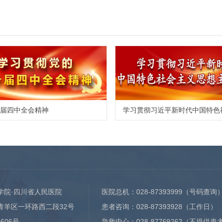
届四中全会精神
学院·四川省人民医院
医院总机：
028-87393999
（号码查询
青羊区一环路西二段32号
患者咨询：
028-87393928
（工作日）
0606号
急救中心：
028-87769262
（不提供患