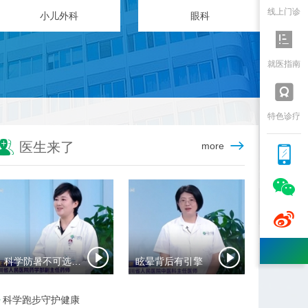
线上门诊
眼科
省老年医学中心

就医指南

特色诊疗

医生来了
more



科学防暑不可选错药
眩晕背后有引擎
科学跑步守护健康