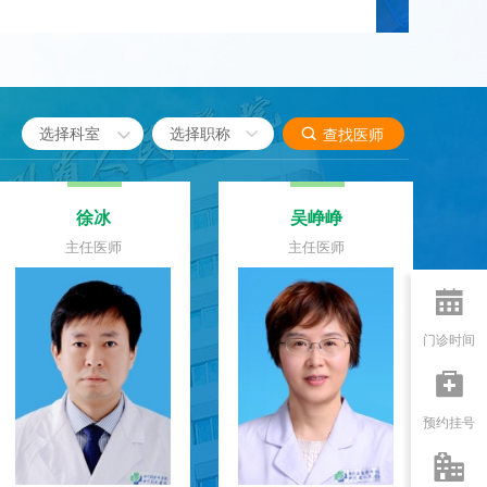

选择科室

查找医师
彭洁
王丹
主任医师
主任医师

门诊时间

预约挂号
