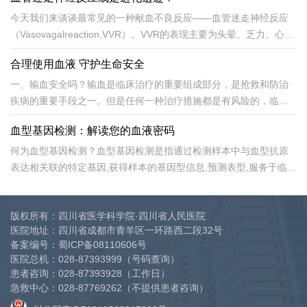
疫反应，是一种安全、有效的输血方式。二、自体输血的类型（...
今天我们来谈谈最常见的一种献血不良反应——血管迷走神经反应
（Vasovagalreaction,VVR）。VVR的表现主要为头晕、乏力、心
慌、出汗、恶心等，绝大多数都是轻微。极少数可能伴有一过性意
合理使用血液 守护生命安全
识丧失，即晕厥（Syncope）。要强调的是，这种反应并非与献血...
一、输血安全吗？输血是临床治疗的重要组成部分，是抢救和防治
疾病的重要手段之一。但是任何一种治疗措施都是有风险的，临床
输血亦不例外。输血的风险性主要是两个方面的问题：一是输血不
血型基因检测：解读您的血液密码
良反应的发生；二是输血相关疾病的传播。输血可以引起部分受...
何为血型基因检测？血型基因检测是指通过检测样本中与血型抗原
表达相关联的特定基因,获得样本的基因型信息,预测表型,服务于临床
诊断和治疗。这项技术可用于处理血清学干扰、多次输血干扰、亚
型样本检测以及其他特殊情况。血型基因检测与血清学方法...
版权所有：四川省医学科学院·四川省人民医院
医院地址：四川省成都市青羊区一环路西二段32号
备案编号：
蜀ICP备08110606号
医院总机：
028-87393999
（号码查询）
患者咨询：
028-87393928
（工作日）
急救中心：
028-87769262
（不提供患者咨询）