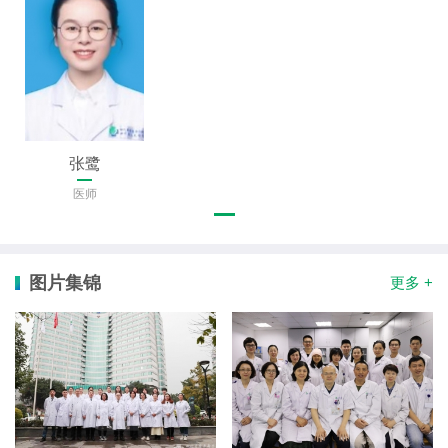
张鹭
医师
图片集锦
更多 +