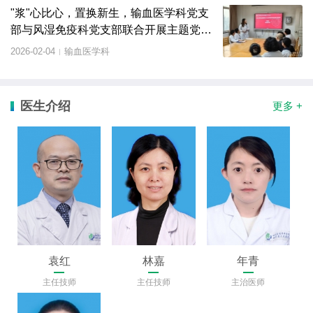
"浆"心比心，置换新生，输血医学科党支
部与风湿免疫科党支部联合开展主题党日
活动
2026-02-04
输血医学科
|
医生介绍
更多 +
袁红
林嘉
年青
主任技师
主任技师
主治医师