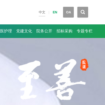


中文
|
EN
OA
医护理
党建文化
院务公开
招标采购
专题专栏