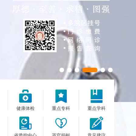



健康体检
重点专科
重点学科



省质控中心
器官捐献
意见建议