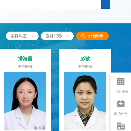

选择科室

查找医师
邹建华
黄际远
主任医师
主任医师

门诊时间

预约挂号
