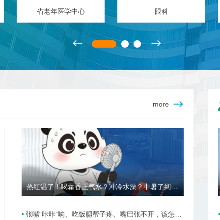
泌尿外科
肿瘤中心
more
热红温了！喝藿香正气水？冲冷水澡？中暑了到底该咋办？
张嘴“咔咔”响、吃饭腮帮子疼、嘴巴张不开，该怎么办？