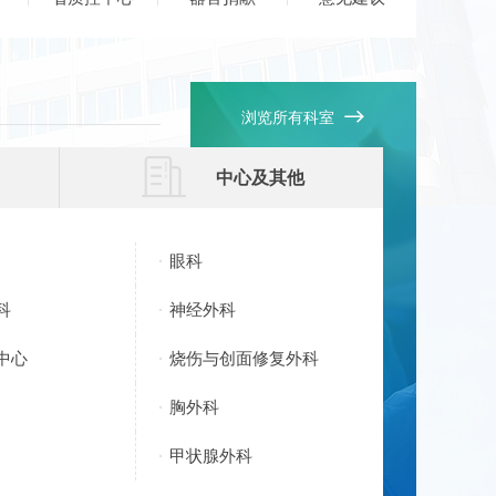

浏览所有科室

中心及其他
眼科
科
神经外科
中心
烧伤与创面修复外科
胸外科
甲状腺外科