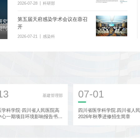
学权威医学期刊上发表
|
2026-07-28
科研部
第五届天府感染学术会议在蓉召
我院基因测序中心参与制定《乳腺癌PIK3CA基因
开
突变检测规范》团体标准
|
部
2026-07-21
基因测序中心
|
2026-07-21
感染科
13
07-01
基建管理部
医学科学院·四川省人民医院高
四川省医学科学院.四川省人
中心一期项目环境影响报告书报
2026年秋季进修招生简章
示