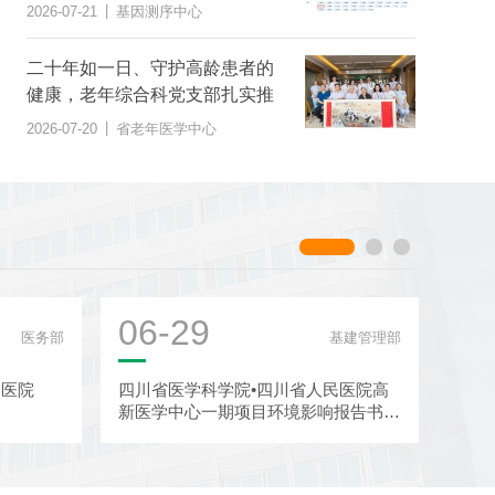
范》团体标准
|
2026-07-21
基因测序中心
二十年如一日、守护高龄患者的
第五届天府感染学术会议在蓉召开
健康，老年综合科党支部扎实推
|
2026-07-21
感染科
进“桑榆之美 综合护航”党建品牌
|
2026-07-20
省老年医学中心
建设
06-29
06
医务部
基建管理部
民医院
四川省医学科学院•四川省人民医院高
四川
新医学中心一期项目环境影响报告书征
于截
求意见稿公示
信息