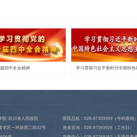
届四中全会精神
学院·四川省人民医院
医院总机：
028-87393999
（号码查询
青羊区一环路西二段32号
患者咨询：
028-87393928
（工作日）
0606号
急救中心：
028-87769262
（不提供患