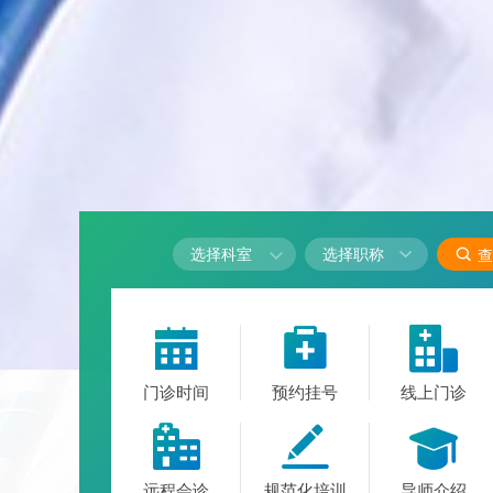

选择科室

查



门诊时间
预约挂号
线上门诊



远程会诊
规范化培训
导师介绍