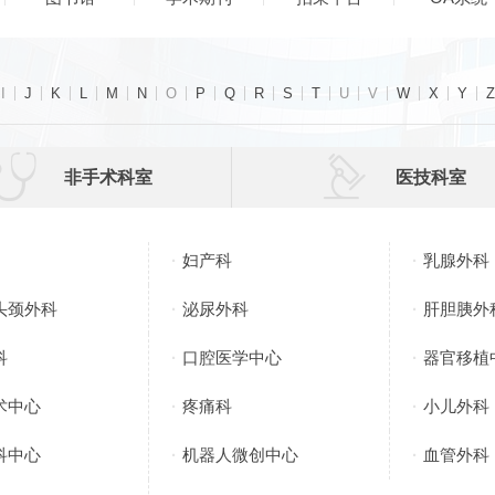
I
J
K
L
M
N
O
P
Q
R
S
T
U
V
W
X
Y
Z


非手术科室
医技科室
妇产科
乳腺外科
头颈外科
泌尿外科
肝胆胰外
科
口腔医学中心
器官移植
术中心
疼痛科
小儿外科
科中心
机器人微创中心
血管外科