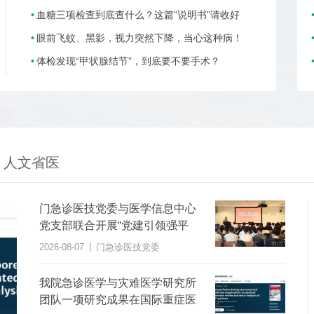
血糖三项检查到底查什么？这篇“说明书”请收好
眼前飞蚊、黑影，视力突然下降，当心这种病！
体检发现“甲状腺结节”，到底要不要手术？
人文省医
门急诊医技党委与医学信息中心
党支部联合开展“党建引领强平
台，AI赋能提质效”主题党日活动
|
2026-08-07
门急诊医技党委
我院急诊医学与灾难医学研究所
团队一项研究成果在国际重症医