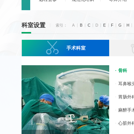
科室设置
索引：
A
B
C
D
E
F
G
H

手术科室
骨科
耳鼻喉
胃肠外
麻醉手
心脏外