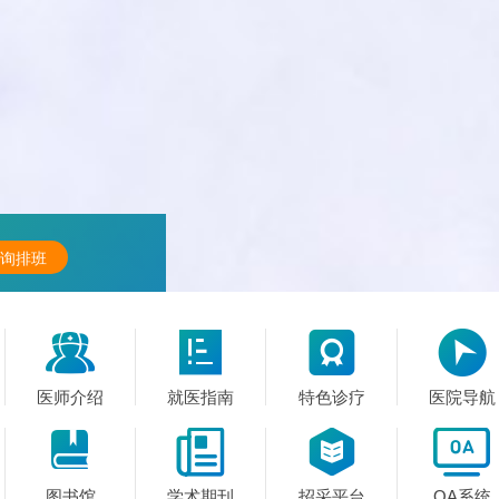
询排班




医师介绍
就医指南
特色诊疗
医院导航




图书馆
学术期刊
招采平台
OA系统