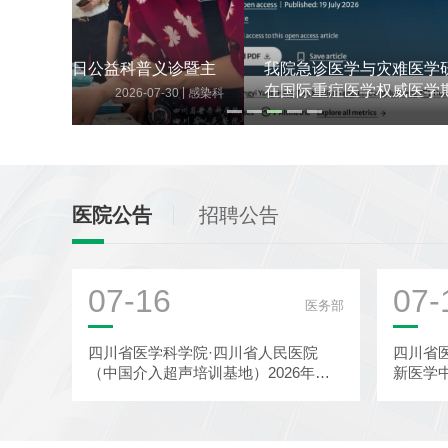
诊暨主
我院急诊医学与灾难医学研究所团队一项研究成果
在国际重症医学权威医学期刊上发表
|
|
30
感染科
2026-07-28
科研
医院公告
招聘公告
07-16
07-
医务部
四川省医学科学院·四川省人民医院
四川省
（中国介入超声培训基地）2026年超
新医学
声医学科-介入超声诊疗中心秋季进...
批前公