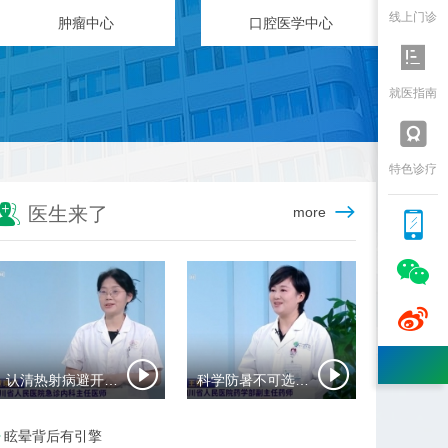
线上门诊
泌尿外科
核医学科

就医指南

特色诊疗

医生来了
more



认清热射病避开夏日致命陷阱
科学防暑不可选错药
眩晕背后有引擎