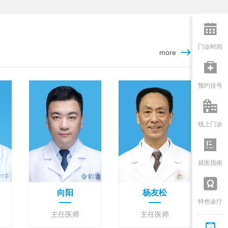

门诊时间
more

预约挂号

线上门诊

就医指南

向阳
杨友松
特色诊疗
主任医师
主任医师