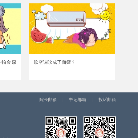
得帕金森
吹空调吹成了面瘫？
院长邮箱
|
书记邮箱
|
投诉邮箱
）