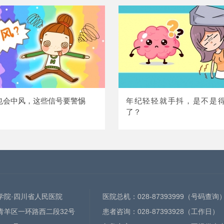
也会中风，这些信号要警惕
年纪轻轻就手抖，是不是
了？
学院·四川省人民医院
医院总机：
028-87393999
（号码查询
青羊区一环路西二段32号
患者咨询：
028-87393928
（工作日）