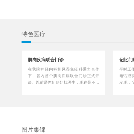
特色医疗
肌肉疾病联合门诊
记忆门
在我院神经内科和风湿免疫科通力合作
平时工
下，省内首个肌肉疾病联合门诊正式开
电话或
诊。以前是你们到处找医生，现在是不同
发现，
专业的医生在同一个地方等你...
了，还经
图片集锦