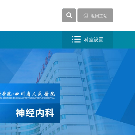


全部

返回主站

科室设置