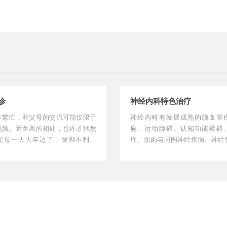
诊
神经内科特色治疗
作繁忙，和父母的交流可能仅限于
神经内科有发展成熟的脑血管
视频。近距离的相处，也许才猛然
痫、运动障碍、认知功能障碍
父母一天天年迈了，腿脚不利索
症、肌肉与周围神经疾病、神经
常忘事儿，不爱出...
经电生理8个亚专业。开展了...