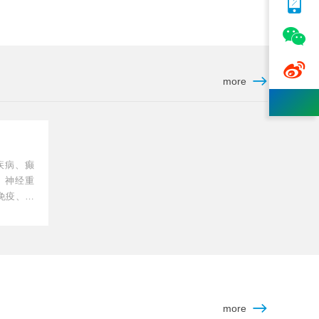



more
疾病、癫
、神经重
免疫、神
more