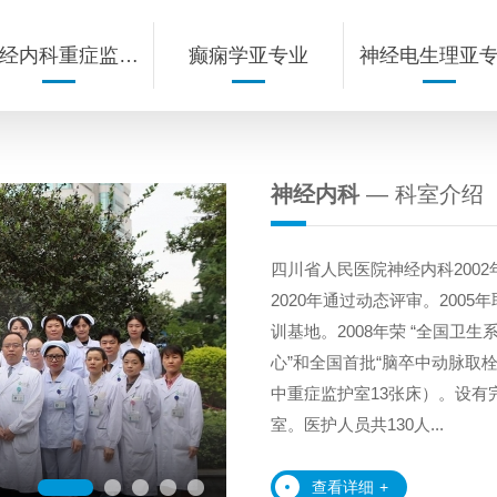
经内科重症监护
癫痫学亚专业
神经电生理亚
室（NICU）
神经内科
— 科室介绍
四川省人民医院神经内科200
2020年通过动态评审。200
训基地。2008年荣 “全国卫
心”和全国首批“脑卒中动脉取栓
中重症监护室13张床）。设
室。医护人员共130人...
护士站
查看详细
+