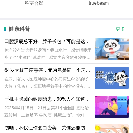
科室合影
truebeam
健康科普
更多 +
口腔溃疡总不好、脖子长包？可能是这种
癌症的高危信号→
你有没有过这样的瞬间？吞口水时，感觉喉咙里
多了个“小障碍”说话时，感觉声音突然变沙哑。
大多数时候，我们甩甩头就忘了心想：多半是上
64岁大叔三度患癌，元凶竟是同一个习
火。但头颈肿瘤最擅长“演戏”爱扮成上火、口腔
惯……
溃疡、慢性咽炎。今天，我们用几分钟，一起做
在四川省人民医院肿瘤中心的病房里64岁的张
一次“脸部巡逻”...
大叔（化名），怔怔地望着手中的检查报告。这
位已经与癌症“缠斗”过两次的大叔，竟又一次被
手机里隐藏的致癌隐患，90%人不知道！
病魔盯上，确诊为扁桃体癌。而他接连三次与癌
（附自救指南）
症交锋，根源都指向了那个伴随他30多年的习
2025年4月15日—21日是第31个全国肿瘤防治
惯：烟不离手、酒不离口。
宣传周，主题是“科学防癌 健康生活”。你知道
吗，据统计，当代人每天解锁手机超150次，手
防晒，不仅让你变白变美，关键还能防
机已经成了我们的"人体器官延伸，"在不经意间