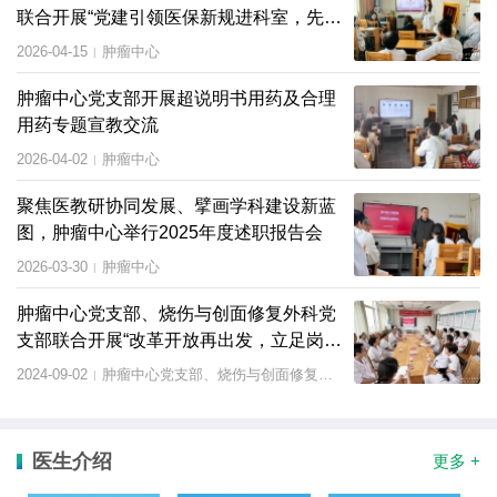
联合开展“党建引领医保新规进科室，先锋
聚力精准监控促安全”主题党日活动
2026-04-15
肿瘤中心
|
肿瘤中心党支部开展超说明书用药及合理
用药专题宣教交流
2026-04-02
肿瘤中心
|
聚焦医教研协同发展、擘画学科建设新蓝
图，肿瘤中心举行2025年度述职报告会
2026-03-30
肿瘤中心
|
肿瘤中心党支部、烧伤与创面修复外科党
支部联合开展“改革开放再出发，立足岗位
作贡献”主题党日活动
2024-09-02
肿瘤中心党支部、烧伤与创面修复外科党支部
|
医生介绍
更多 +