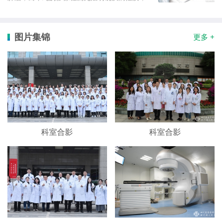
通过活检技术获取少量组织细胞做病理检测才能
最终确诊，目前常用肺部活检手段分为外科手术
切除活检、经支气管镜活检、胸腔镜活检和经皮
图片集锦
更多 +
肺穿刺活检。而CT引导...
科室合影
科室合影