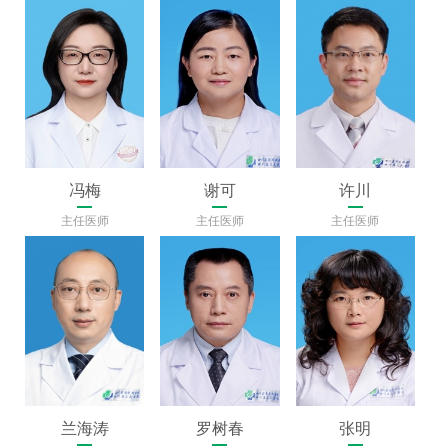
冯梅
谢可
许川
主任医师
主任医师
主任医师
兰海涛
罗树春
张明