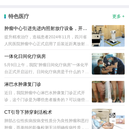
特色医疗
更多 +
肿瘤中心引进先进内照射放疗设备，开启
肿瘤治疗新阶段
提升精准治疗，造福患者2024年11月，四川省
人民医院肿瘤中心正式启用了后装近距离放射治
疗和插植放射治疗设备，这两项内照射技术的引
一体化日间化疗病房
入标志着医院在肿瘤精准治疗领域迈入了一个全
新阶段，为不同类型的肿瘤患者提供了更加多样
5月9日上午，我院“肿瘤日间化疗病房”一体化平
化和精准化的治疗选择。...
台正式开启运行。日间化疗病房是干什么的？可
以提供哪些服务？
淋巴水肿康复门诊
近日，我院肿瘤中心淋巴水肿康复门诊正式开
诊，这个门诊是为哪些患者服务的？可以做些什
么？来了解一下！
CT引导下肺穿刺活检术
肺部占位性疾病按病变性质分为良性肿瘤和恶行
肿瘤，而单纯的影像检测无法明确疾病性质，需