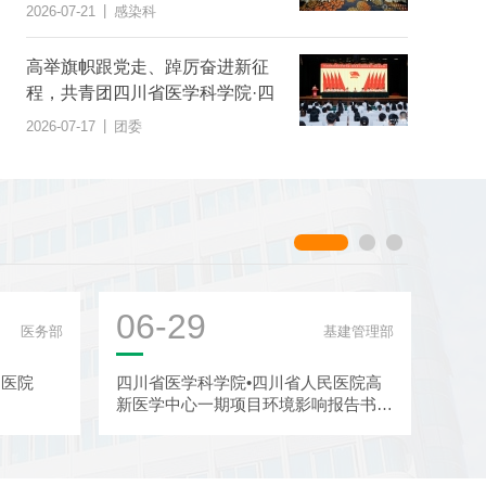
|
2026-07-21
感染科
高举旗帜跟党走、踔厉奋进新征
程，共青团四川省医学科学院·四
川省人民医院第二次代表大会胜
|
2026-07-17
团委
利召开
06-29
06
医务部
基建管理部
民医院
四川省医学科学院•四川省人民医院高
四川
新医学中心一期项目环境影响报告书征
于截
求意见稿公示
信息