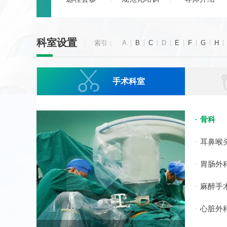
科室设置
索引：
A
B
C
D
E
F
G
H

手术科室
骨科
耳鼻喉
胃肠外
麻醉手
心脏外