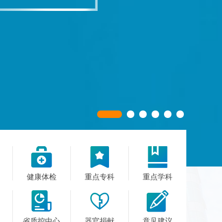



健康体检
重点专科
重点学科



省质控中心
器官捐献
意见建议