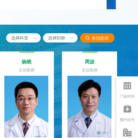

选择科室

查找医师
杨晓
周波
主任医师
主任医师

门诊时间

预约挂号
