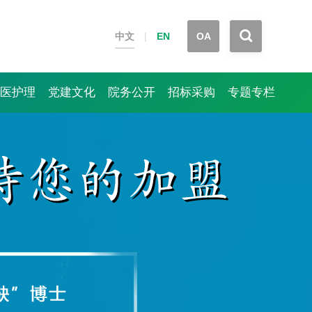


中文
|
EN
OA
医护理
党建文化
院务公开
招标采购
专题专栏