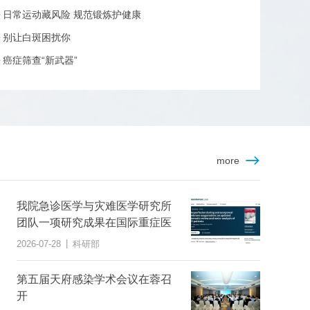
日常运动藏风险 规范锻炼护健康
别让白斑困扰你
癌症筛查“新武器”
more
我院急诊医学与灾难医学研究所
团队一项研究成果在国际重症医
学权威医学期刊上发表
|
2026-07-28
科研部
第五届天府感染学术会议在蓉召
开