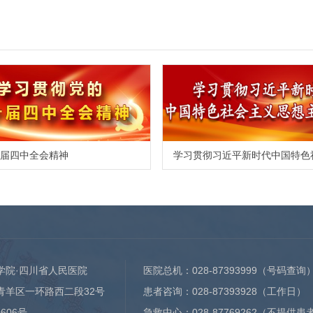
届四中全会精神
学院·四川省人民医院
医院总机：
028-87393999
（号码查询
青羊区一环路西二段32号
患者咨询：
028-87393928
（工作日）
0606号
急救中心：
028-87769262
（不提供患