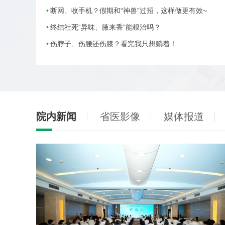
断网、收手机？假期和“神兽”过招，这样做更有效~
终结社死“异味、腋来香”能根治吗？
伤脖子、伤腰还伤膝？看完我只想躺着！
院内新闻
省医影像
媒体报道