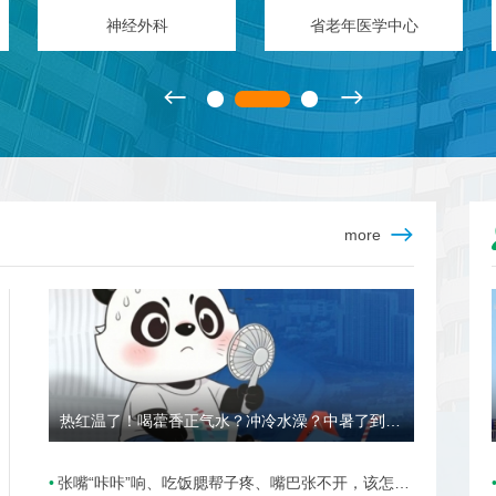
神经外科
省老年医学中心
more
热红温了！喝藿香正气水？冲冷水澡？中暑了到底该咋办？
张嘴“咔咔”响、吃饭腮帮子疼、嘴巴张不开，该怎么办？