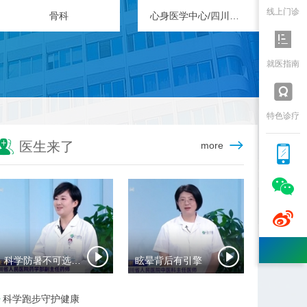
线上门诊
骨科
心身医学中心/四川省精神医学中心

就医指南

特色诊疗

医生来了
more



科学防暑不可选错药
眩晕背后有引擎
科学跑步守护健康