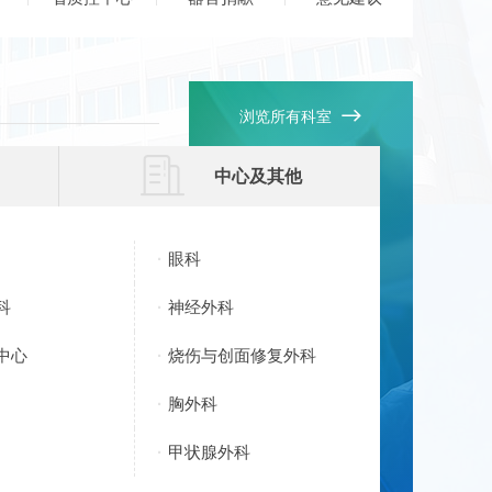

浏览所有科室

中心及其他
眼科
科
神经外科
中心
烧伤与创面修复外科
胸外科
甲状腺外科