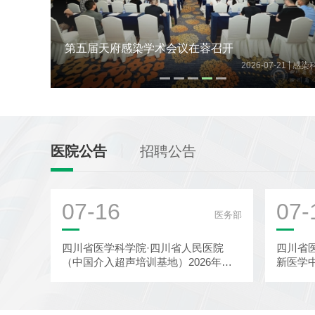
二十年如一日、守护高龄患者的健康，老年
党支部扎实推进“桑榆之美 综合护...
|
|
26-07-21
感染科
2026-07-20
省老年
医院公告
招聘公告
07-16
07-
医务部
四川省医学科学院·四川省人民医院
四川省
（中国介入超声培训基地）2026年超
新医学
声医学科-介入超声诊疗中心秋季进...
批前公