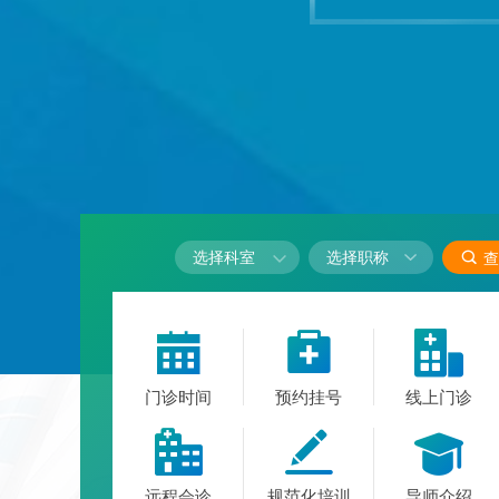

选择科室

查



门诊时间
预约挂号
线上门诊



远程会诊
规范化培训
导师介绍