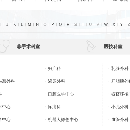
I
J
K
L
M
N
O
P
Q
R
S
T
U
V
W
X
Y
Z


非手术科室
医技科室
妇产科
乳腺外科
头颈外科
泌尿外科
肝胆胰外
科
口腔医学中心
器官移植
术中心
疼痛科
小儿外科
科中心
机器人微创中心
血管外科