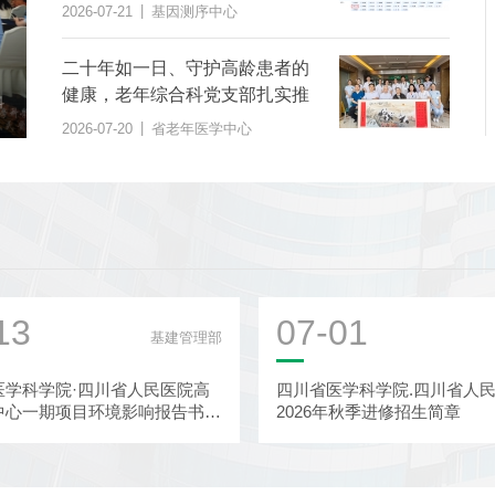
范》团体标准
|
2026-07-21
基因测序中心
二十年如一日、守护高龄患者的
综合科
健康，老年综合科党支部扎实推
医学中心
进“桑榆之美 综合护航”党建品牌
|
2026-07-20
省老年医学中心
建设
13
07-01
基建管理部
医学科学院·四川省人民医院高
四川省医学科学院.四川省人
中心一期项目环境影响报告书报
2026年秋季进修招生简章
示