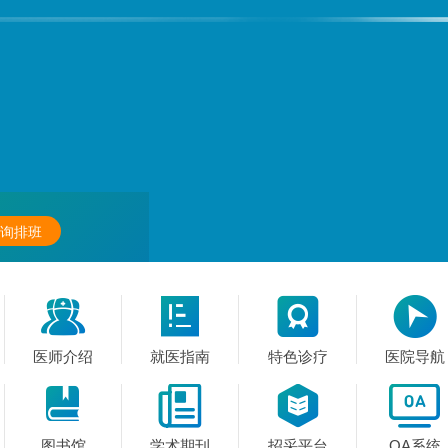
询排班




医师介绍
就医指南
特色诊疗
医院导航




图书馆
学术期刊
招采平台
OA系统