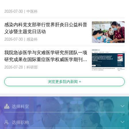
2026-07-30
|
中医科
感染内科党支部举行世界肝炎日公益科普
义诊暨主题党日活动
2026-07-30
|
感染科
我院急诊医学与灾难医学研究所团队一项
研究成果在国际重症医学权威医学期刊上
发表
2026-07-28
|
科研部
浏览更多院内新闻 +

