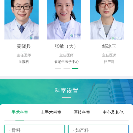
黄晓兵
张敏（大）
邹冰玉
主任医师
主任医师
主任医师
血液科
省老年医学中心
妇产科
科室设置
手术科室
非手术科室
医技科室
中心及其他
骨科
妇产科