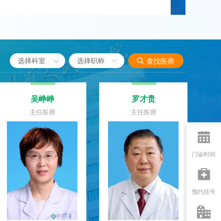

选择科室

查找医师
何刚
郭富强
主任医师
主任医师

门诊时间

预约挂号
