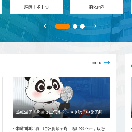
器官移植中心
骨科
more
热红温了！喝藿香正气水？冲冷水澡？中暑了到底该咋办？
张嘴“咔咔”响、吃饭腮帮子疼、嘴巴张不开，该怎么办？