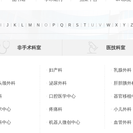
I
J
K
L
M
N
O
P
Q
R
S
T
U
V
W
X
Y
Z


非手术科室
医技科室
妇产科
乳腺外科
头颈外科
泌尿外科
肝胆胰外
科
口腔医学中心
器官移植
术中心
疼痛科
小儿外科
科中心
机器人微创中心
血管外科