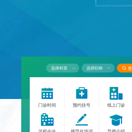

选择科室

查



门诊时间
预约挂号
线上门诊



远程会诊
规范化培训
导师介绍