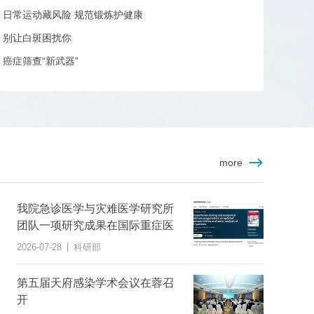
日常运动藏风险 规范锻炼护健康
别让白斑困扰你
癌症筛查“新武器”
more
我院急诊医学与灾难医学研究所
团队一项研究成果在国际重症医
学权威医学期刊上发表
|
2026-07-28
科研部
第五届天府感染学术会议在蓉召
开