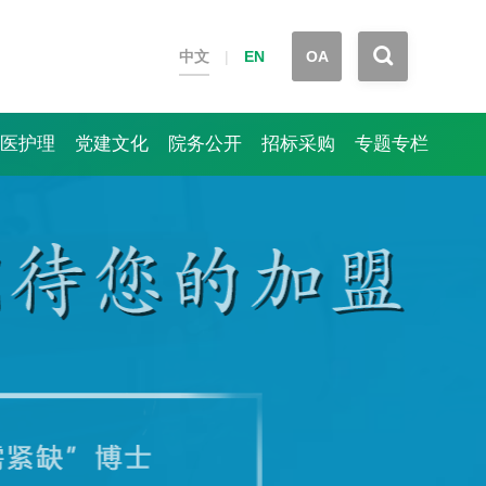


中文
|
EN
OA
医护理
党建文化
院务公开
招标采购
专题专栏