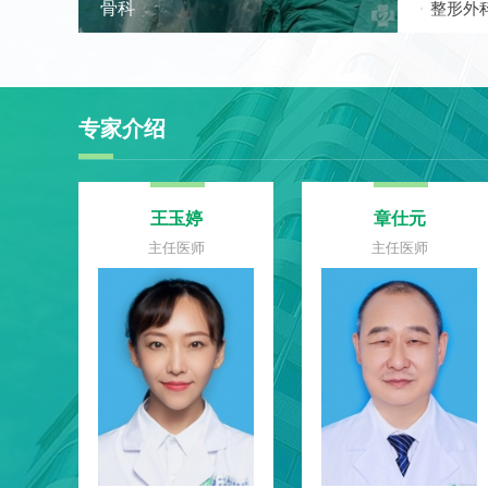
骨科
整形外
专家介绍
贵
马艳
赵得晟
师
主任医师
主任医师