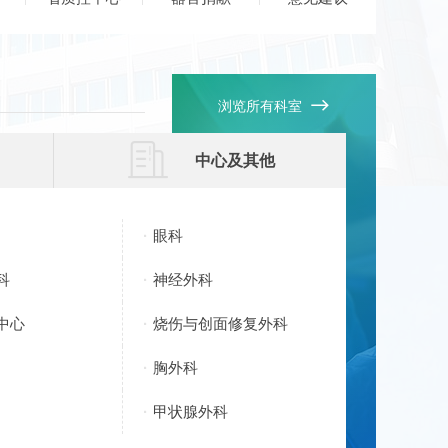

浏览所有科室

中心及其他
眼科
科
神经外科
中心
烧伤与创面修复外科
胸外科
甲状腺外科