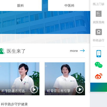
线上门诊
耳鼻喉头颈外科
神经内科

就医指南

特色诊疗

医生来了
more



科学防暑不可选错药
眩晕背后有引擎
科学跑步守护健康