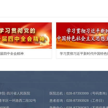
届四中全会精神
学院·四川省人民医院
医院总机：
028-87393999
（号码查询
青羊区一环路西二段32号
患者咨询：
028-87393928
（工作日）
0606号
急救中心：
028-87769262
（不提供患