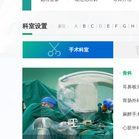
科室设置
索引：
A
B
C
D
E
F
G
H

手术科室
骨科
耳鼻喉
胃肠外
麻醉手
心脏外