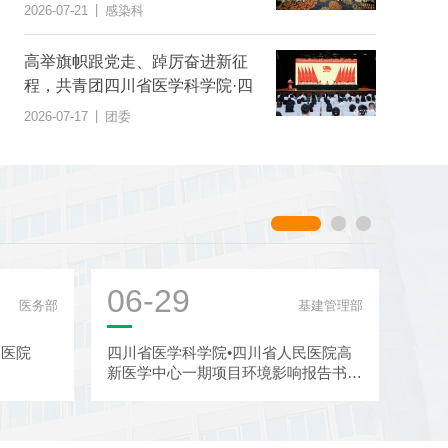
|
2026-07-21
感染科
高举旗帜跟党走、踔厉奋进新征
程，共青团四川省医学科学院·四
川省人民医院第二次代表大会胜
|
2026-07-17
团委
利召开
06-29
06
医务部
基建管理部
民医院
四川省医学科学院•四川省人民医院高
四川
新医学中心一期项目环境影响报告书征
于截
求意见稿公示
信息