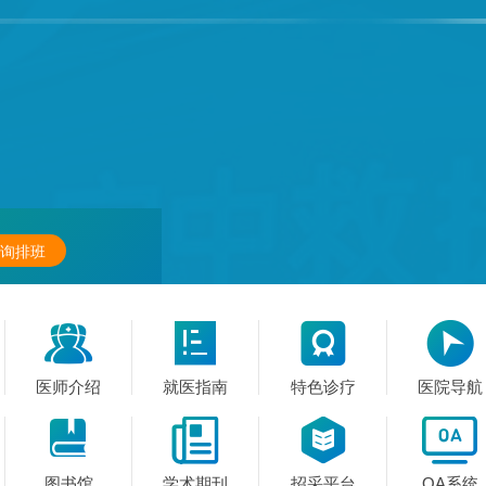
询排班




医师介绍
就医指南
特色诊疗
医院导航




图书馆
学术期刊
招采平台
OA系统