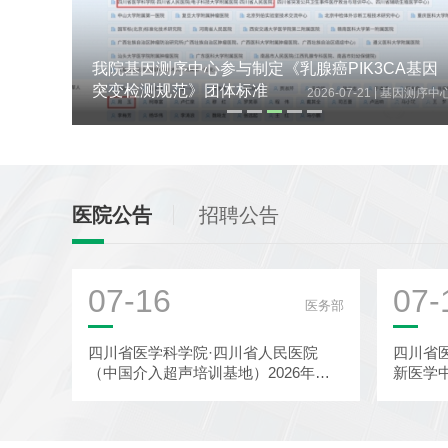
A基因
第五届天府感染学术会议在蓉召开
|
因测序中心
2026-07-21
感染
医院公告
招聘公告
07-16
07-
医务部
四川省医学科学院·四川省人民医院
四川省
（中国介入超声培训基地）2026年超
新医学
声医学科-介入超声诊疗中心秋季进...
批前公