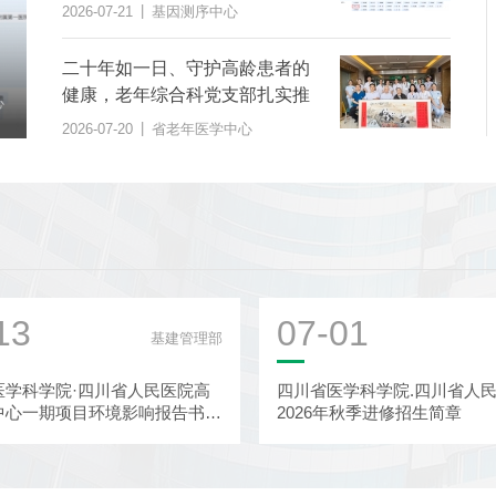
范》团体标准
|
2026-07-21
基因测序中心
二十年如一日、守护高龄患者的
二十年如一日、守护高龄患者的健康，老年综合科
健康，老年综合科党支部扎实推
党支部扎实推进“桑榆之美 综合护...
|
科
2026-07-20
省老年医学中心
进“桑榆之美 综合护航”党建品牌
|
2026-07-20
省老年医学中心
建设
13
07-01
基建管理部
医学科学院·四川省人民医院高
四川省医学科学院.四川省人
中心一期项目环境影响报告书报
2026年秋季进修招生简章
示