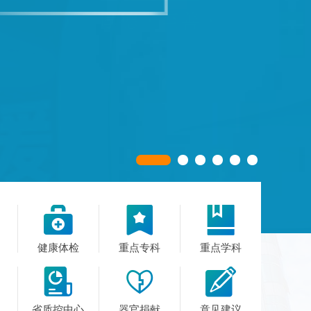



健康体检
重点专科
重点学科



省质控中心
器官捐献
意见建议