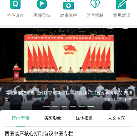





特色诊疗
医院导航
健康体检
器官捐献
意见建议
高举旗帜跟党走、踔厉奋进新征程，共青团四川省医学科学院·四川
省...
2026-07-17
团委
|
院内新闻
省医影像
媒体报道
人文省医
西医临床核心期刊首设中医专栏