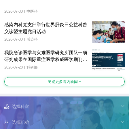
2026-07-30
|
中医科
感染内科党支部举行世界肝炎日公益科普
义诊暨主题党日活动
2026-07-30
|
感染科
我院急诊医学与灾难医学研究所团队一项
研究成果在国际重症医学权威医学期刊上
发表
2026-07-28
|
科研部
浏览更多院内新闻 +

