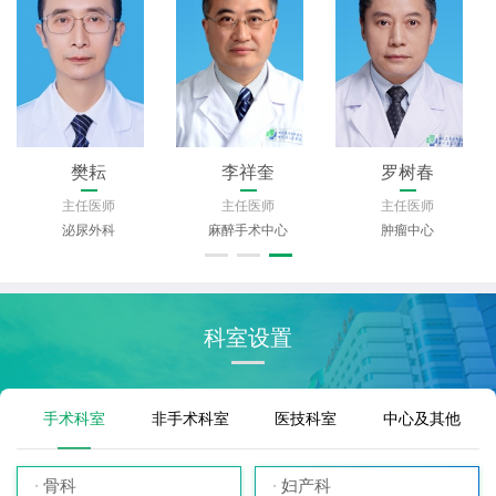
樊耘
李祥奎
罗树春
主任医师
主任医师
主任医师
泌尿外科
麻醉手术中心
肿瘤中心
科室设置
手术科室
非手术科室
医技科室
中心及其他
骨科
妇产科