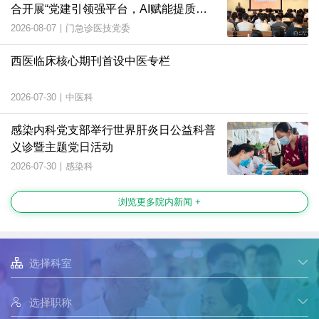
合开展“党建引领强平台，AI赋能提质
效”主题党日活动
2026-08-07
|
门急诊医技党委
西医临床核心期刊首设中医专栏
2026-07-30
|
中医科
感染内科党支部举行世界肝炎日公益科普
义诊暨主题党日活动
2026-07-30
|
感染科
浏览更多院内新闻 +

