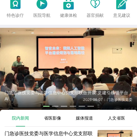





特色诊疗
医院导航
健康体检
器官捐献
意见建议
门急诊医技党委与医学信息中心党支部联合开展“党建引领强平台，
AI...
2026-08-07
门急诊医技党委
|
院内新闻
省医影像
媒体报道
人文省医
门急诊医技党委与医学信息中心党支部联