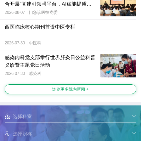
合开展“党建引领强平台，AI赋能提质
效”主题党日活动
2026-08-07
|
门急诊医技党委
西医临床核心期刊首设中医专栏
2026-07-30
|
中医科
感染内科党支部举行世界肝炎日公益科普
义诊暨主题党日活动
2026-07-30
|
感染科
浏览更多院内新闻 +

