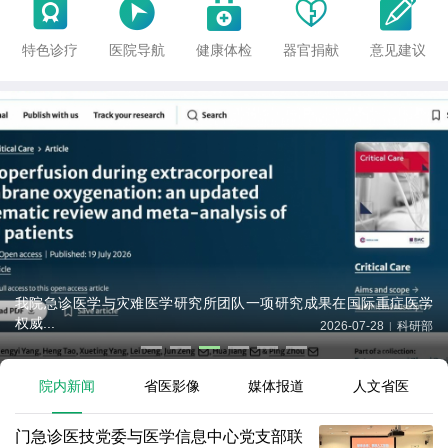





特色诊疗
医院导航
健康体检
器官捐献
意见建议
我院急诊医学与灾难医学研究所团队一项研究成果在国际重症医学
权威...
2026-07-28
科研部
|
院内新闻
省医影像
媒体报道
人文省医
门急诊医技党委与医学信息中心党支部联