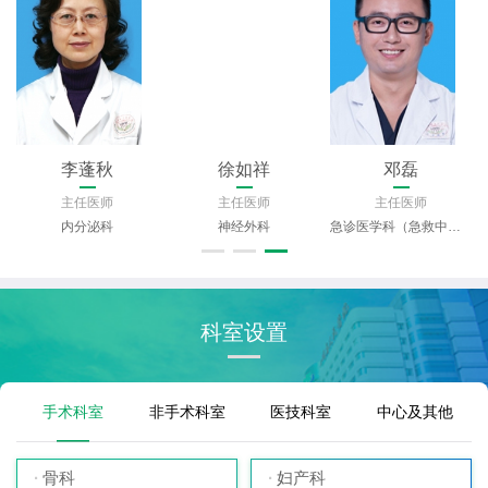
李蓬秋
徐如祥
邓磊
主任医师
主任医师
主任医师
内分泌科
神经外科
急诊医学科（急救中心）
科室设置
手术科室
非手术科室
医技科室
中心及其他
骨科
妇产科