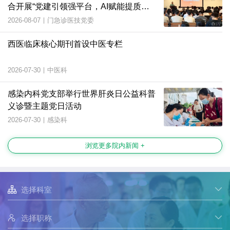
合开展“党建引领强平台，AI赋能提质
效”主题党日活动
2026-08-07
|
门急诊医技党委
西医临床核心期刊首设中医专栏
2026-07-30
|
中医科
感染内科党支部举行世界肝炎日公益科普
义诊暨主题党日活动
2026-07-30
|
感染科
浏览更多院内新闻 +

