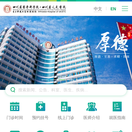
中文
EN






门诊时间
预约挂号
线上门诊
医师介绍
就医指南