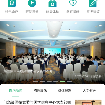





特色诊疗
医院导航
健康体检
器官捐献
意见建议
二十年如一日、守护高龄患者的健康，老年综合科党
进“桑...
7-21
感染科
2026-07-20
|
|
院内新闻
省医影像
媒体报道
人文省医
门急诊医技党委与医学信息中心党支部联