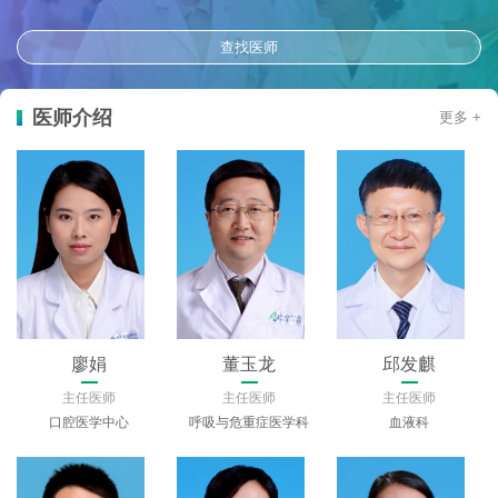
查找医师
医师介绍
更多 +
廖娟
董玉龙
邱发麒
主任医师
主任医师
主任医师
口腔医学中心
呼吸与危重症医学科
血液科