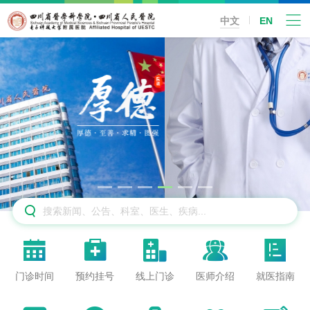
中文
EN






门诊时间
预约挂号
线上门诊
医师介绍
就医指南