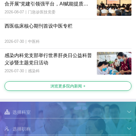
合开展“党建引领强平台，AI赋能提质
效”主题党日活动
2026-08-07
|
门急诊医技党委
西医临床核心期刊首设中医专栏
2026-07-30
|
中医科
感染内科党支部举行世界肝炎日公益科普
义诊暨主题党日活动
2026-07-30
|
感染科
浏览更多院内新闻 +

