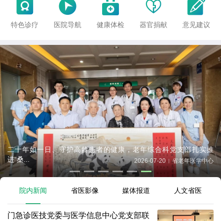





特色诊疗
医院导航
健康体检
器官捐献
意见建议
二十年如一日、守护高龄患者的健康，老年综合科党支部扎实推
进“桑...
2026-07-20
省老年医学中心
|
院内新闻
省医影像
媒体报道
人文省医
门急诊医技党委与医学信息中心党支部联