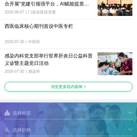
合开展“党建引领强平台，AI赋能提质
效”主题党日活动
2026-08-07
|
门急诊医技党委
西医临床核心期刊首设中医专栏
2026-07-30
|
中医科
感染内科党支部举行世界肝炎日公益科普
义诊暨主题党日活动
2026-07-30
|
感染科
浏览更多院内新闻 +

