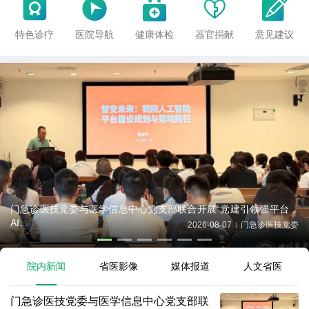





特色诊疗
医院导航
健康体检
器官捐献
意见建议
门急诊医技党委与医学信息中心党支部联合开展“党建引领强平台，
AI...
2026-08-07
门急诊医技党委
|
院内新闻
省医影像
媒体报道
人文省医
门急诊医技党委与医学信息中心党支部联