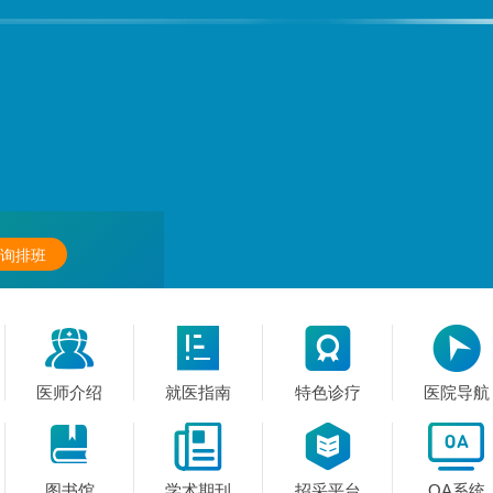
询排班




医师介绍
就医指南
特色诊疗
医院导航




图书馆
学术期刊
招采平台
OA系统