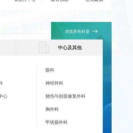

浏览所有科室

中心及其他
眼科
科
神经外科
中心
烧伤与创面修复外科
胸外科
甲状腺外科