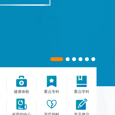



健康体检
重点专科
重点学科



省质控中心
器官捐献
意见建议