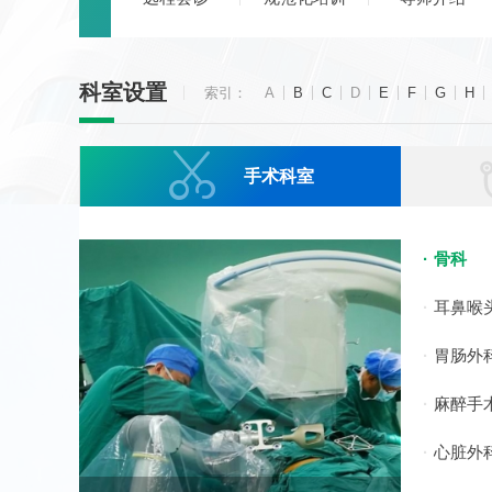
科室设置
索引：
A
B
C
D
E
F
G
H

手术科室
骨科
耳鼻喉
胃肠外
麻醉手
心脏外