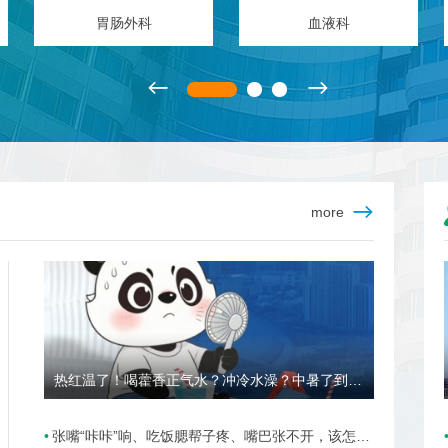
耳鼻喉头颈外科
省老年医学中心
more
热红温了！喝藿香正气水？冲冷水澡？中暑了到底该咋办？
张嘴“咔咔”响、吃饭腮帮子疼、嘴巴张不开，该怎么办？