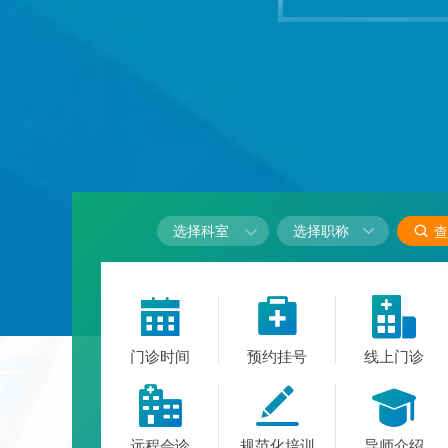

选择科室

查



门诊时间
预约挂号
线上门诊



远程会诊
规范化培训
导师介绍