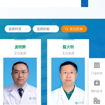

选择科室

查找医师
卢静
刘卫东
主任医师
主任医师

门诊时间

预约挂号
