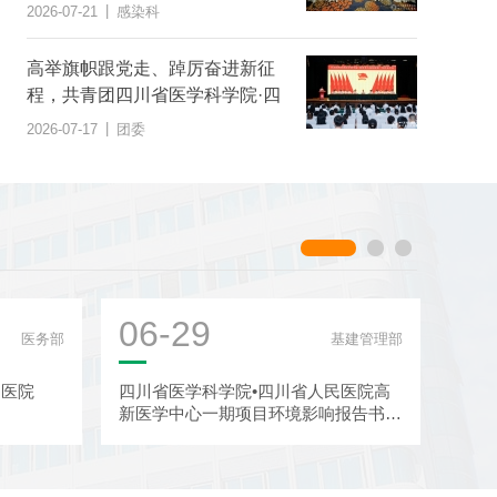
|
2026-07-21
感染科
高举旗帜跟党走、踔厉奋进新征
程，共青团四川省医学科学院·四
川省人民医院第二次代表大会胜
|
2026-07-17
团委
利召开
06-29
06
医务部
基建管理部
民医院
四川省医学科学院•四川省人民医院高
四川
新医学中心一期项目环境影响报告书征
于截
求意见稿公示
信息