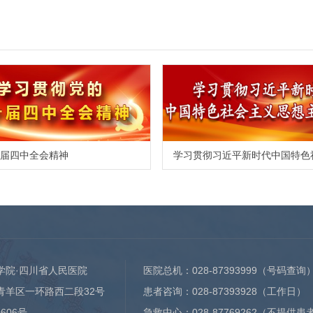
届四中全会精神
学院·四川省人民医院
医院总机：
028-87393999
（号码查询
青羊区一环路西二段32号
患者咨询：
028-87393928
（工作日）
0606号
急救中心：
028-87769262
（不提供患