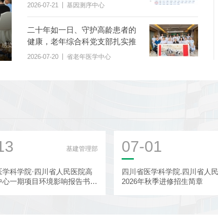
范》团体标准
|
2026-07-21
基因测序中心
二十年如一日、守护高龄患者的
二十年如一日、守护高龄患者的健康，老年综合科
健康，老年综合科党支部扎实推
党支部扎实推进“桑榆之美 综合护...
|
科
2026-07-20
省老年医学中心
进“桑榆之美 综合护航”党建品牌
|
2026-07-20
省老年医学中心
建设
13
07-01
基建管理部
医学科学院·四川省人民医院高
四川省医学科学院.四川省人
中心一期项目环境影响报告书报
2026年秋季进修招生简章
示