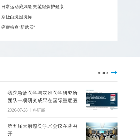
日常运动藏风险 规范锻炼护健康
别让白斑困扰你
癌症筛查“新武器”
more
我院急诊医学与灾难医学研究所
团队一项研究成果在国际重症医
学权威医学期刊上发表
|
2026-07-28
科研部
第五届天府感染学术会议在蓉召
开