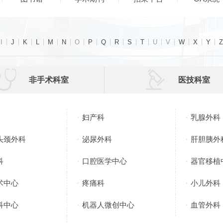
I
J
K
L
M
N
O
P
Q
R
S
T
U
V
W
X
Y
Z


非手术科室
医技科室
妇产科
乳腺外科
头颈外科
泌尿外科
肝胆胰外
科
口腔医学中心
器官移植
术中心
疼痛科
小儿外科
科中心
机器人微创中心
血管外科