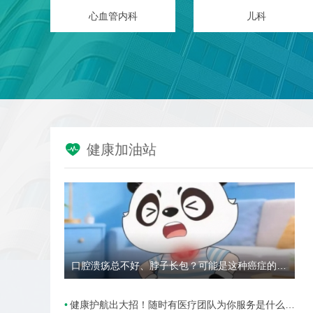
皮肤病性病研究所(皮肤科)
骨科
门诊部

健康加油站
口腔溃疡总不好、脖子长包？可能是这种癌症的高危信号→
健康护航出大招！随时有医疗团队为你服务是什么样的体验？