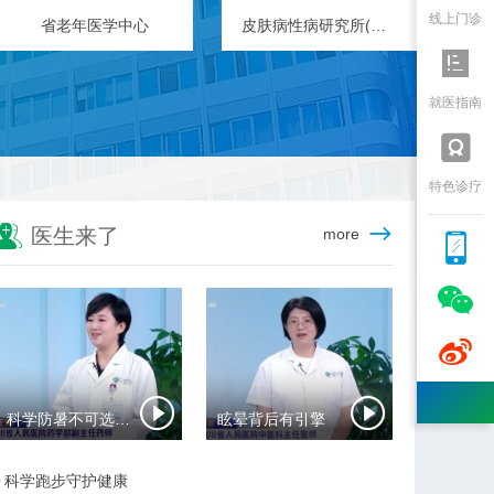
线上门诊
麻醉手术中心
神经外科

就医指南

特色诊疗

医生来了
more



科学防暑不可选错药
眩晕背后有引擎
科学跑步守护健康