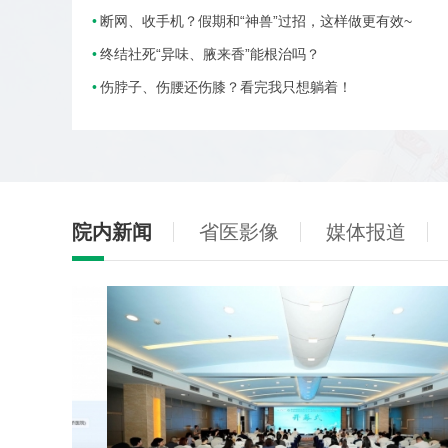
断网、收手机？假期和“神兽”过招，这样做更有效~
终结社死“异味、腋来香”能根治吗？
伤脖子、伤腰还伤膝？看完我只想躺着！
院内新闻
省医影像
媒体报道