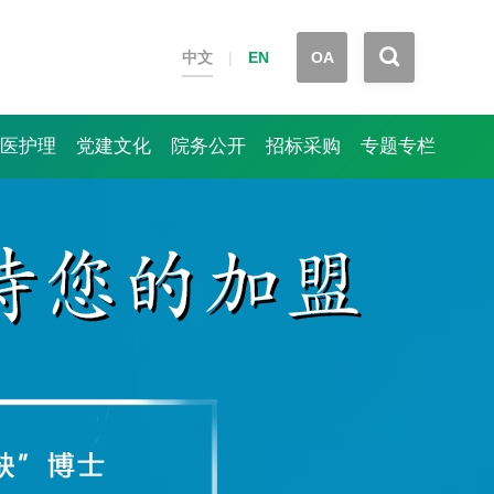


中文
|
EN
OA
医护理
党建文化
院务公开
招标采购
专题专栏