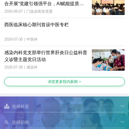
合开展“党建引领强平台，AI赋能提质
效”主题党日活动
2026-08-07
|
门急诊医技党委
西医临床核心期刊首设中医专栏
2026-07-30
|
中医科
感染内科党支部举行世界肝炎日公益科普
义诊暨主题党日活动
2026-07-30
|
感染科
浏览更多院内新闻 +

