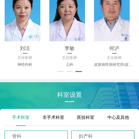
刘洁
李敏
何泸
主任医师
主任医师
主任医师
神经内科
儿科
皮肤病性病研究所(皮肤科)
科室设置
手术科室
非手术科室
医技科室
中心及其他
骨科
妇产科