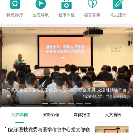





特色诊疗
医院导航
健康体检
器官捐献
意见建议
门急诊医技党委与医学信息中心党支部联合开展“党建引领强平台，
AI...
2026-08-07
门急诊医技党委
|
院内新闻
省医影像
媒体报道
人文省医
门急诊医技党委与医学信息中心党支部联