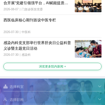
合开展“党建引领强平台，AI赋能提质
效”主题党日活动
2026-08-07
|
门急诊医技党委
西医临床核心期刊首设中医专栏
2026-07-30
|
中医科
感染内科党支部举行世界肝炎日公益科普
义诊暨主题党日活动
2026-07-30
|
感染科
浏览更多院内新闻 +

