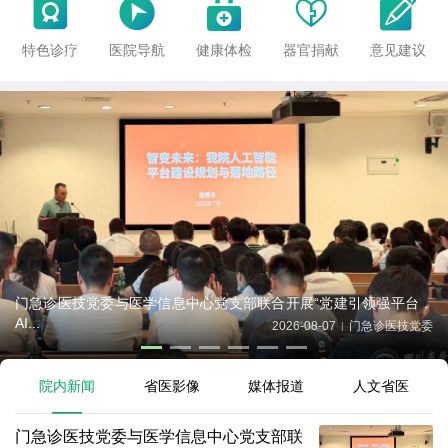





特色诊疗
医院导航
健康体检
器官捐献
意见建议
门急诊医技党委与医学信息中心党支部联合开展“党建引领强平台，
AI...
2026-08-07
门急诊医技党委
|
院内新闻
省医影像
媒体报道
人文省医
门急诊医技党委与医学信息中心党支部联