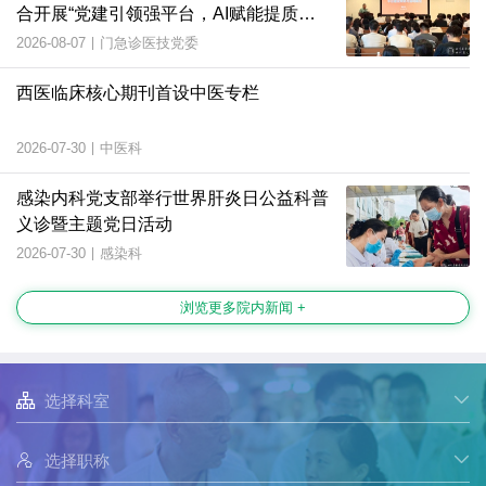
合开展“党建引领强平台，AI赋能提质
效”主题党日活动
2026-08-07
|
门急诊医技党委
西医临床核心期刊首设中医专栏
2026-07-30
|
中医科
感染内科党支部举行世界肝炎日公益科普
义诊暨主题党日活动
2026-07-30
|
感染科
浏览更多院内新闻 +

