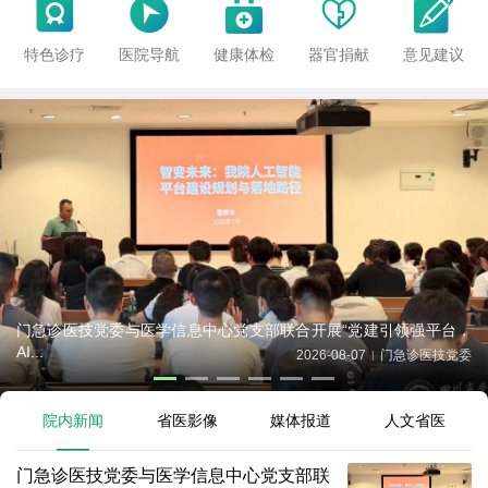





特色诊疗
医院导航
健康体检
器官捐献
意见建议
门急诊医技党委与医学信息中心党支部联合开展“党建引领强平台，
AI...
2026-08-07
门急诊医技党委
|
院内新闻
省医影像
媒体报道
人文省医
门急诊医技党委与医学信息中心党支部联