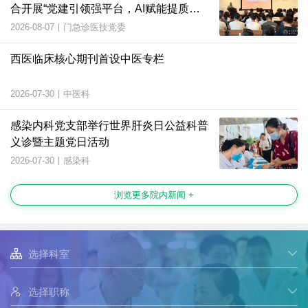
合开展“党建引领强平台，AI赋能提质
效”主题党日活动
2026-08-07
|
门急诊医技党委
西医临床核心期刊首设中医专栏
2026-07-30
|
中医科
感染内科党支部举行世界肝炎日公益科普
义诊暨主题党日活动
2026-07-30
|
感染科
浏览更多院内新闻 +

