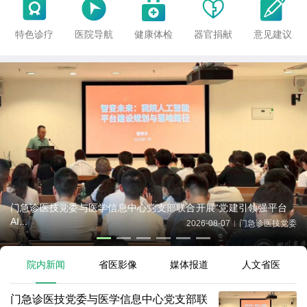





特色诊疗
医院导航
健康体检
器官捐献
意见建议
门急诊医技党委与医学信息中心党支部联合开展“党建引领强平台，
AI...
2026-08-07
门急诊医技党委
|
院内新闻
省医影像
媒体报道
人文省医
门急诊医技党委与医学信息中心党支部联