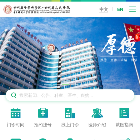
中文
EN






门诊时间
预约挂号
线上门诊
医师介绍
就医指南