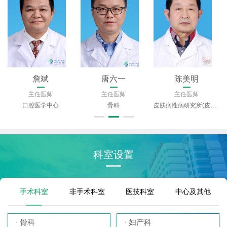
李贵森
安崇贵
张敏（小）
主任医师
主任医师
主任医师
肾内科
肝胆胰外科
省老年医学中心
科室设置
手术科室
非手术科室
医技科室
中心及其他
骨科
妇产科