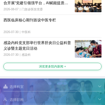
合开展“党建引领强平台，AI赋能提质
效”主题党日活动
2026-08-07
|
门急诊医技党委
西医临床核心期刊首设中医专栏
2026-07-30
|
中医科
感染内科党支部举行世界肝炎日公益科普
义诊暨主题党日活动
2026-07-30
|
感染科
浏览更多院内新闻 +

