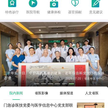





特色诊疗
医院导航
健康体检
器官捐献
意见建议
二十年如一日、守护高龄患者的健康，老年综合科党支部扎实推
进“桑...
2026-07-20
省老年医学中心
|
院内新闻
省医影像
媒体报道
人文省医
门急诊医技党委与医学信息中心党支部联