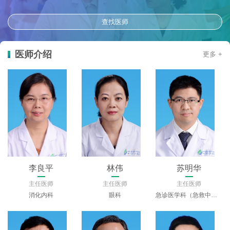
查找医师
医师介绍
更多 +
孔洪
邹胜琴
祝彪
主任医师
主任医师
主任医师
心血管内科
耳鼻喉头颈外科
血液科