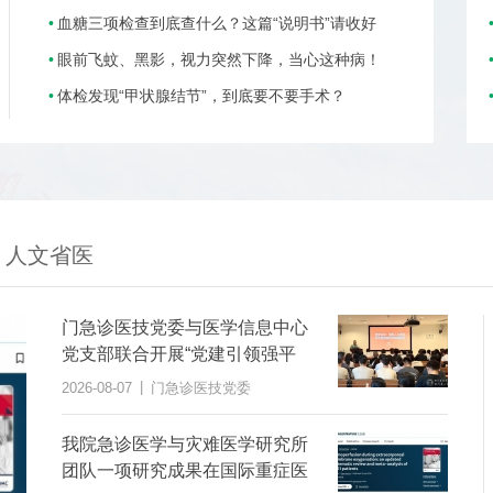
血糖三项检查到底查什么？这篇“说明书”请收好
眼前飞蚊、黑影，视力突然下降，当心这种病！
体检发现“甲状腺结节”，到底要不要手术？
人文省医
门急诊医技党委与医学信息中心
党支部联合开展“党建引领强平
台，AI赋能提质效”主题党日活动
|
2026-08-07
门急诊医技党委
我院急诊医学与灾难医学研究所
团队一项研究成果在国际重症医