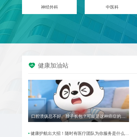
心
神经外科
中医科

健康加油站
口腔溃疡总不好、脖子长包？可能是这种癌症的高危信号→
健康护航出大招！随时有医疗团队为你服务是什么样的体验？