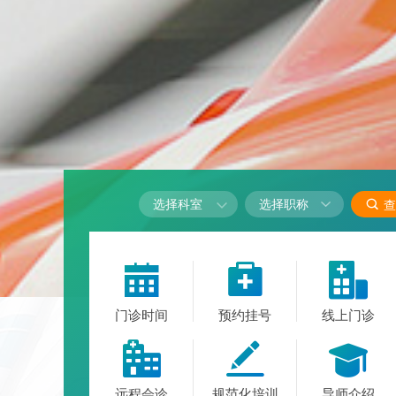

选择科室

查



门诊时间
预约挂号
线上门诊



远程会诊
规范化培训
导师介绍