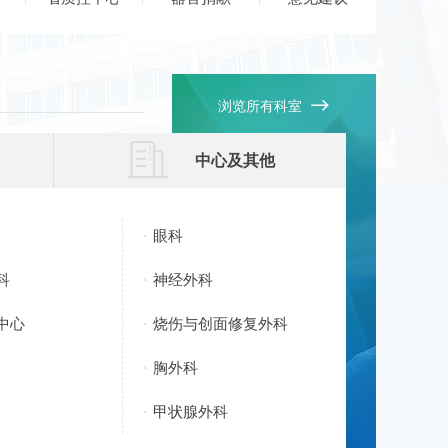

浏览所有科室

中心及其他
眼科
科
神经外科
中心
烧伤与创面修复外科
胸外科
甲状腺外科