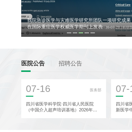
究成果
我院基因测序中心参与制定《乳腺癌PIK3CA基因
突变检测规范》团体标准
|
|
28
科研部
2026-07-21
基因测序中
医院公告
招聘公告
07-16
07-
医务部
四川省医学科学院·四川省人民医院
四川省
（中国介入超声培训基地）2026年超
新医学
声医学科-介入超声诊疗中心秋季进...
批前公