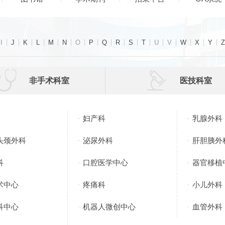
I
J
K
L
M
N
O
P
Q
R
S
T
U
V
W
X
Y
Z


非手术科室
医技科室
妇产科
乳腺外科
头颈外科
泌尿外科
肝胆胰外
科
口腔医学中心
器官移植
术中心
疼痛科
小儿外科
科中心
机器人微创中心
血管外科