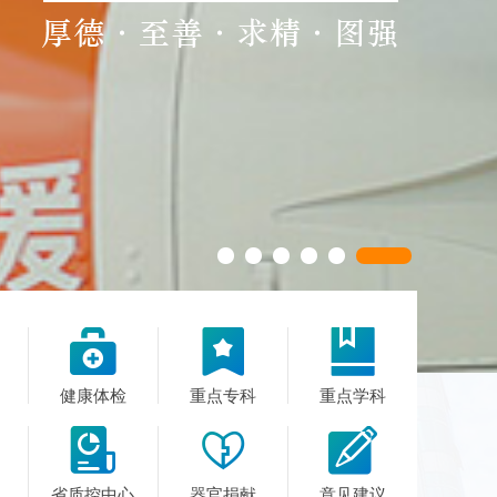



健康体检
重点专科
重点学科



省质控中心
器官捐献
意见建议