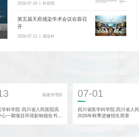
学权威医学期刊上发表
|
2026-07-28
科研部
第五届天府感染学术会议在蓉召
第五届天府感染学术会议在蓉召开
开
|
心
2026-07-21
感染科
|
2026-07-21
感染科
13
07-01
基建管理部
医学科学院·四川省人民医院高
四川省医学科学院.四川省人
中心一期项目环境影响报告书报
2026年秋季进修招生简章
示