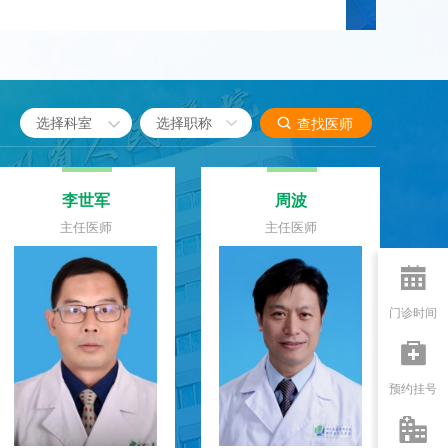

选择科室

查找医师
李世军
周波
主任医师
主任医师

门诊时间

预约挂号
