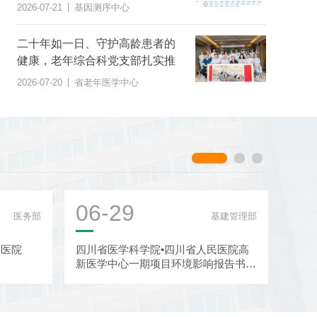
范》团体标准
|
2026-07-21
基因测序中心
二十年如一日、守护高龄患者的
健康，老年综合科党支部扎实推
进“桑榆之美 综合护航”党建品牌
|
2026-07-20
省老年医学中心
建设
06-29
06
医务部
基建管理部
民医院
四川省医学科学院•四川省人民医院高
四川
新医学中心一期项目环境影响报告书征
于截
求意见稿公示
信息