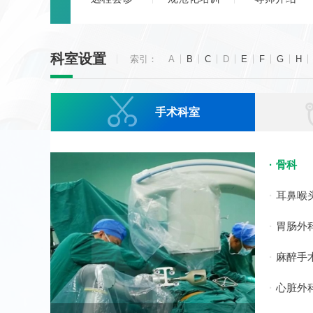
科室设置
索引：
A
B
C
D
E
F
G
H

手术科室
骨科
耳鼻喉
胃肠外
麻醉手
心脏外