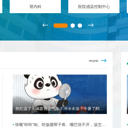
肾内科
医院感染控制中心
more
热红温了！喝藿香正气水？冲冷水澡？中暑了到底该咋办？
张嘴“咔咔”响、吃饭腮帮子疼、嘴巴张不开，该怎么办？