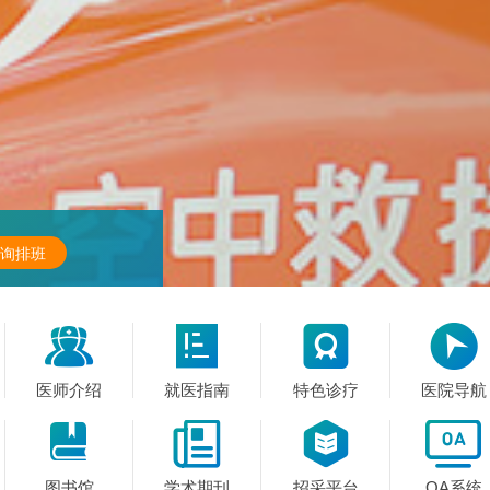
询排班




医师介绍
就医指南
特色诊疗
医院导航




图书馆
学术期刊
招采平台
OA系统