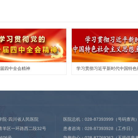
届四中全会精神
学院·四川省人民医院
医院总机：
028-87393999
（号码查询
青羊区一环路西二段32号
患者咨询：
028-87393928
（工作日）
0606号
急救中心：
028-87769262
（不提供患