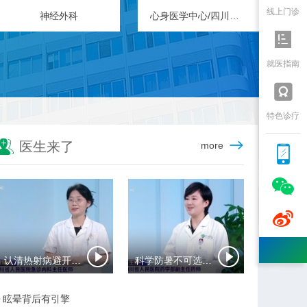
线上门诊
神经外科
心身医学中心/四川省精神医学中心

就医指南

特色诊疗

医生来了
more



认清热射病避开夏日致命陷阱
科学防暑不可选错药
眩晕背后有引擎