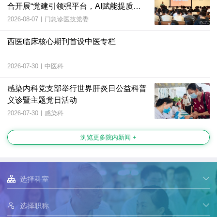
合开展“党建引领强平台，AI赋能提质
效”主题党日活动
2026-08-07
|
门急诊医技党委
西医临床核心期刊首设中医专栏
2026-07-30
|
中医科
感染内科党支部举行世界肝炎日公益科普
义诊暨主题党日活动
2026-07-30
|
感染科
浏览更多院内新闻 +

