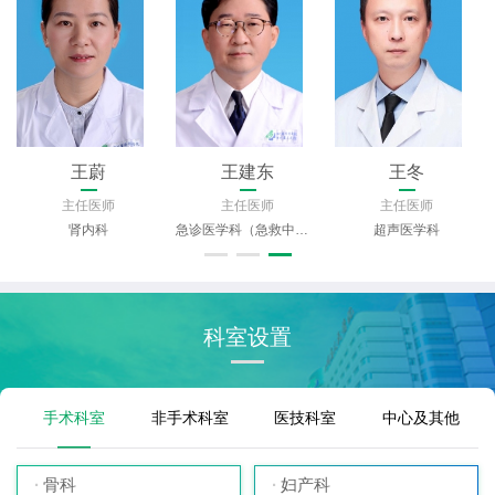
王蔚
王建东
王冬
主任医师
主任医师
主任医师
肾内科
急诊医学科（急救中心）
超声医学科
科室设置
手术科室
非手术科室
医技科室
中心及其他
骨科
妇产科