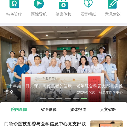





特色诊疗
医院导航
健康体检
器官捐献
意见建议
门急诊医技党委与医学信息中心党支部联合开展“党建引领强平台，
AI...
2026-08-07
门急诊医技党委
|
院内新闻
省医影像
媒体报道
人文省医
门急诊医技党委与医学信息中心党支部联