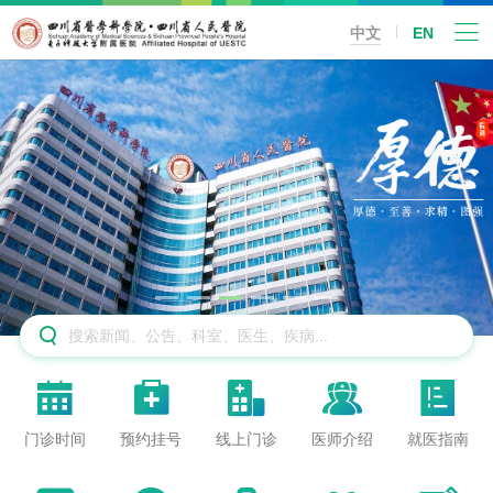
中文
EN






门诊时间
预约挂号
线上门诊
医师介绍
就医指南