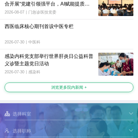
合开展“党建引领强平台，AI赋能提质
效”主题党日活动
2026-08-07
|
门急诊医技党委
西医临床核心期刊首设中医专栏
2026-07-30
|
中医科
感染内科党支部举行世界肝炎日公益科普
义诊暨主题党日活动
2026-07-30
|
感染科
浏览更多院内新闻 +

