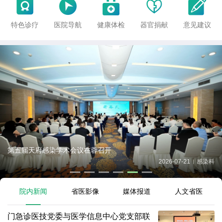





特色诊疗
医院导航
健康体检
器官捐献
意见建议
二十年如一日、守护高龄患者的健康，老年综合科党支部扎
进“桑...
染科
2026-07-20
省老年医学
|
院内新闻
省医影像
媒体报道
人文省医
门急诊医技党委与医学信息中心党支部联