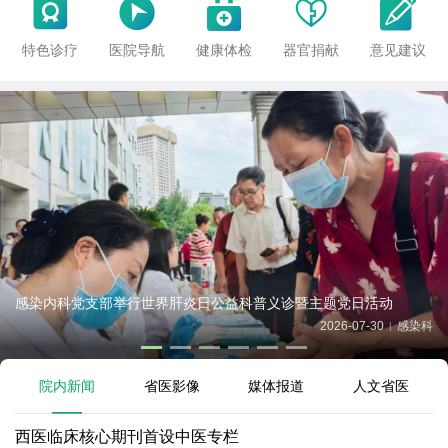





特色诊疗
医院导航
健康体检
器官捐献
意见建议
感染内科党支部举行世界肝炎日公益科普义诊暨主题党日活动
2026-07-30
感染科
|
院内新闻
省医影像
媒体报道
人文省医
西医临床核心期刊首设中医专栏