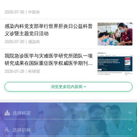
2026-07-30
|
中医科
感染内科党支部举行世界肝炎日公益科普
义诊暨主题党日活动
2026-07-30
|
感染科
我院急诊医学与灾难医学研究所团队一项
研究成果在国际重症医学权威医学期刊上
发表
2026-07-28
|
科研部
浏览更多院内新闻 +

