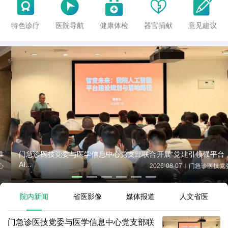





特色诊疗
医院导航
健康体检
器官捐献
意见建议
门急诊医技党委与医学信息中心党支部联合开展“党建引领强平台，
AI...
2026-08-07
门急诊医技党委
|
院内新闻
省医影像
媒体报道
人文省医
门急诊医技党委与医学信息中心党支部联