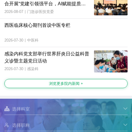
合开展“党建引领强平台，AI赋能提质
效”主题党日活动
2026-08-07
|
门急诊医技党委
西医临床核心期刊首设中医专栏
2026-07-30
|
中医科
感染内科党支部举行世界肝炎日公益科普
义诊暨主题党日活动
2026-07-30
|
感染科
浏览更多院内新闻 +

