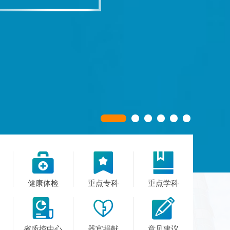



健康体检
重点专科
重点学科



省质控中心
器官捐献
意见建议