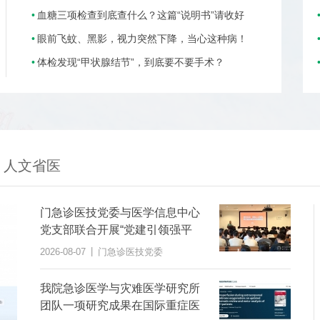
血糖三项检查到底查什么？这篇“说明书”请收好
眼前飞蚊、黑影，视力突然下降，当心这种病！
体检发现“甲状腺结节”，到底要不要手术？
人文省医
门急诊医技党委与医学信息中心
党支部联合开展“党建引领强平
台，AI赋能提质效”主题党日活动
|
2026-08-07
门急诊医技党委
我院急诊医学与灾难医学研究所
团队一项研究成果在国际重症医