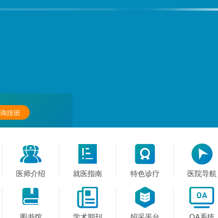
询排班




医师介绍
就医指南
特色诊疗
医院导航




图书馆
学术期刊
招采平台
OA系统