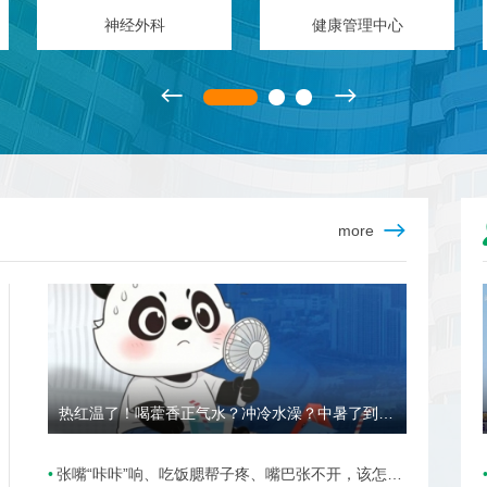
重症医学中心
风湿免疫科
more
热红温了！喝藿香正气水？冲冷水澡？中暑了到底该咋办？
张嘴“咔咔”响、吃饭腮帮子疼、嘴巴张不开，该怎么办？