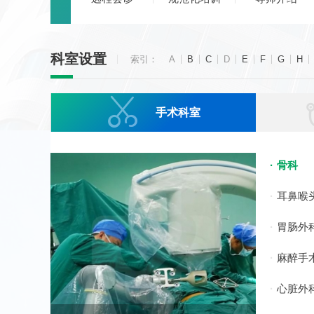
科室设置
索引：
A
B
C
D
E
F
G
H

手术科室
骨科
耳鼻喉
胃肠外
麻醉手
心脏外