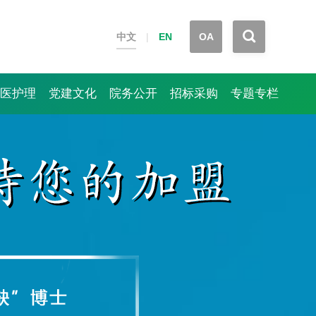


中文
|
EN
OA
医护理
党建文化
院务公开
招标采购
专题专栏