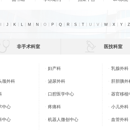
I
J
K
L
M
N
O
P
Q
R
S
T
U
V
W
X
Y
Z


非手术科室
医技科室
妇产科
乳腺外科
头颈外科
泌尿外科
肝胆胰外
科
口腔医学中心
器官移植
术中心
疼痛科
小儿外科
科中心
机器人微创中心
血管外科