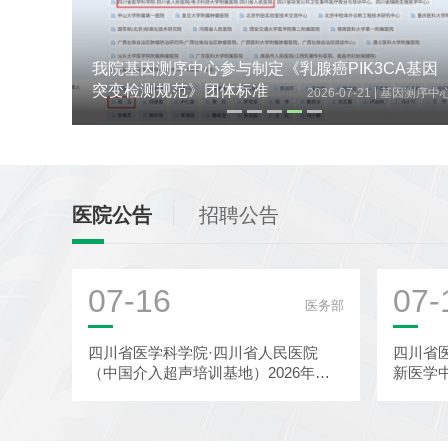
究成果
我院基因测序中心参与制定《乳腺癌PIK3CA基因
突变检测规范》团体标准
|
|
28
科研部
2026-07-21
基因测序中
医院公告
招聘公告
07-16
07-
医务部
四川省医学科学院·四川省人民医院
四川省
（中国介入超声培训基地）2026年超
新医学
声医学科-介入超声诊疗中心秋季进...
批前公