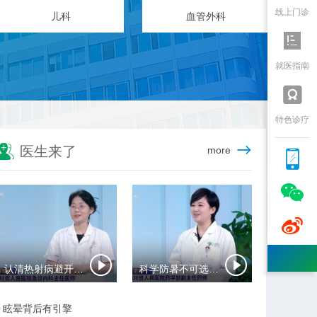
线上门诊
放射科
妇产科

就医指南

特色诊疗

医生来了
more



认清热射病避开夏日致命陷阱
科学防暑不可选错药
眩晕背后有引擎