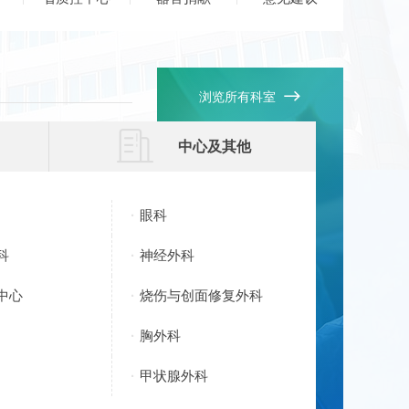

浏览所有科室

中心及其他
眼科
科
神经外科
中心
烧伤与创面修复外科
胸外科
甲状腺外科