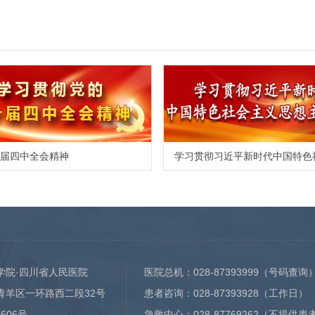
届四中全会精神
学院·四川省人民医院
医院总机：
028-87393999
（号码查询
青羊区一环路西二段32号
患者咨询：
028-87393928
（工作日）
0606号
急救中心：
028-87769262
（不提供患