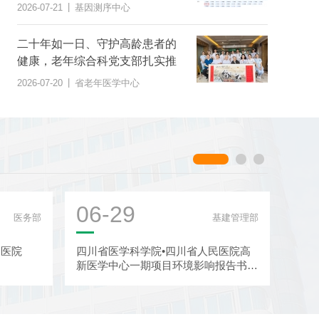
范》团体标准
|
2026-07-21
基因测序中心
二十年如一日、守护高龄患者的
健康，老年综合科党支部扎实推
进“桑榆之美 综合护航”党建品牌
|
2026-07-20
省老年医学中心
建设
06-29
06
医务部
基建管理部
民医院
四川省医学科学院•四川省人民医院高
四川
新医学中心一期项目环境影响报告书征
于截
求意见稿公示
信息