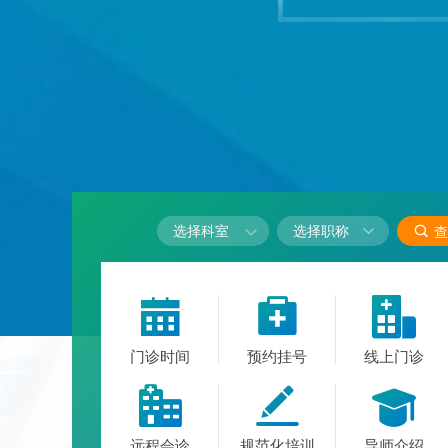

选择科室

查



门诊时间
预约挂号
线上门诊



远程会诊
规范化培训
导师介绍