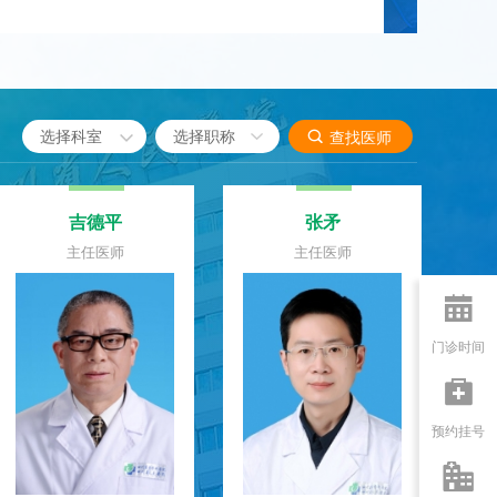

选择科室

查找医师
印隆林
李梅
主任医师
主任医师

门诊时间

预约挂号
