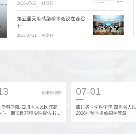
学权威医学期刊上发表
|
2026-07-28
科研部
第五届天府感染学术会议在蓉召
第五届天府感染学术会议在蓉召开
开
|
心
2026-07-21
感染科
|
2026-07-21
感染科
13
07-01
基建管理部
医学科学院·四川省人民医院高
四川省医学科学院.四川省人
中心一期项目环境影响报告书报
2026年秋季进修招生简章
示