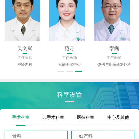
丁勇利
黄江
吴文斌
主任医师
主任医师
主任医师
妇产科
呼吸与危重症医学科
神经内科
科室设置
手术科室
非手术科室
医技科室
中心及其他
骨科
妇产科