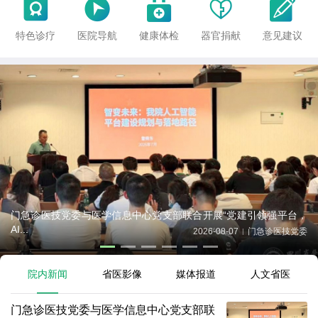





特色诊疗
医院导航
健康体检
器官捐献
意见建议
门急诊医技党委与医学信息中心党支部联合开展“党建引领强平台，
AI...
2026-08-07
门急诊医技党委
|
院内新闻
省医影像
媒体报道
人文省医
门急诊医技党委与医学信息中心党支部联