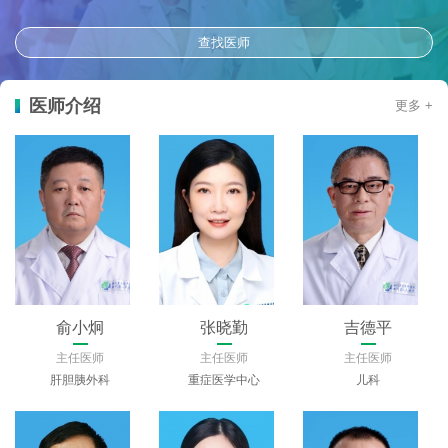
查找医师
医师介绍
更多 +
贺涛
鲜杨
俞小炯
主任医师
主任医师
主任医师
心血管内科
内分泌科
肝胆胰外科