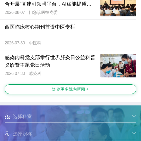
合开展“党建引领强平台，AI赋能提质
效”主题党日活动
2026-08-07
|
门急诊医技党委
西医临床核心期刊首设中医专栏
2026-07-30
|
中医科
感染内科党支部举行世界肝炎日公益科普
义诊暨主题党日活动
2026-07-30
|
感染科
浏览更多院内新闻 +

