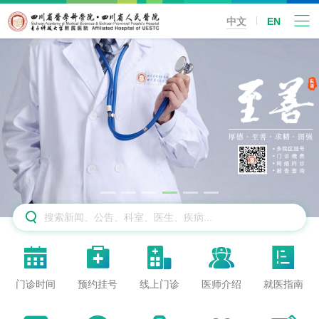
中文
EN






门诊时间
预约挂号
线上门诊
医师介绍
就医指南