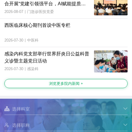
合开展“党建引领强平台，AI赋能提质
效”主题党日活动
2026-08-07
|
门急诊医技党委
西医临床核心期刊首设中医专栏
2026-07-30
|
中医科
感染内科党支部举行世界肝炎日公益科普
义诊暨主题党日活动
2026-07-30
|
感染科
浏览更多院内新闻 +

