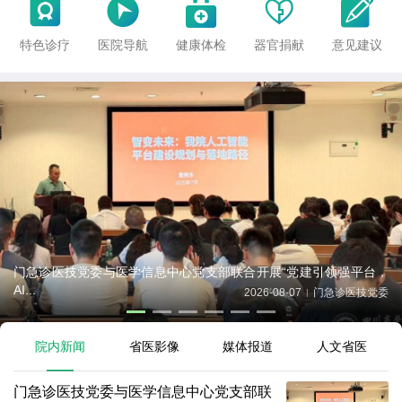





特色诊疗
医院导航
健康体检
器官捐献
意见建议
感染内科党支部举行世界肝炎日公益科普义诊暨主题党日活动
2026-07-30
感染科
|
院内新闻
省医影像
媒体报道
人文省医
门急诊医技党委与医学信息中心党支部联