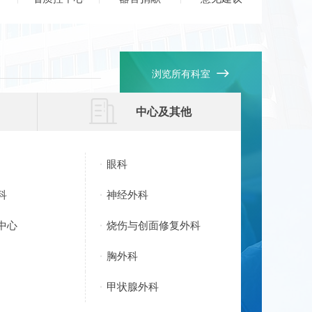

浏览所有科室

中心及其他
眼科
科
神经外科
中心
烧伤与创面修复外科
胸外科
甲状腺外科