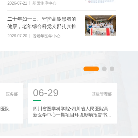
范》团体标准
|
2026-07-21
基因测序中心
二十年如一日、守护高龄患者的
健康，老年综合科党支部扎实推
进“桑榆之美 综合护航”党建品牌
|
2026-07-20
省老年医学中心
建设
06-29
06
医务部
基建管理部
民医院
四川省医学科学院•四川省人民医院高
四川
新医学中心一期项目环境影响报告书征
于截
求意见稿公示
信息