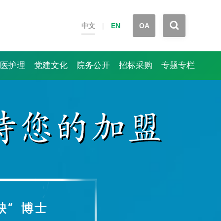


中文
|
EN
OA
医护理
党建文化
院务公开
招标采购
专题专栏