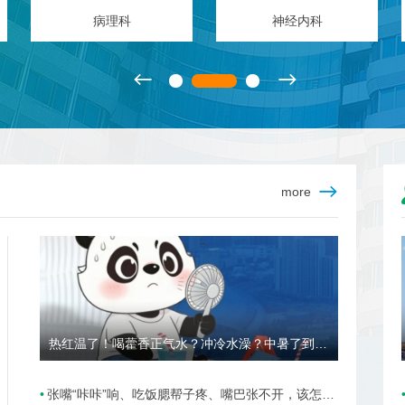
病理科
神经内科
more
热红温了！喝藿香正气水？冲冷水澡？中暑了到底该咋办？
张嘴“咔咔”响、吃饭腮帮子疼、嘴巴张不开，该怎么办？