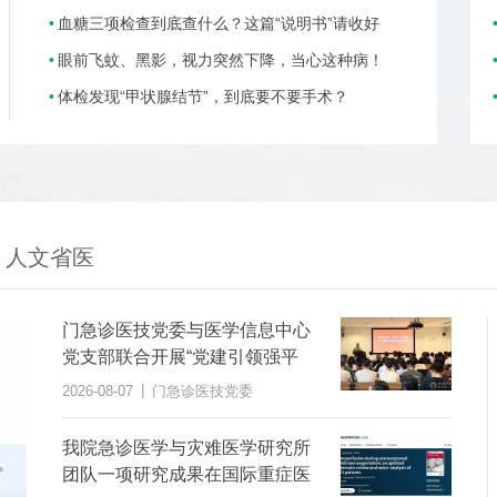
血糖三项检查到底查什么？这篇“说明书”请收好
眼前飞蚊、黑影，视力突然下降，当心这种病！
体检发现“甲状腺结节”，到底要不要手术？
人文省医
门急诊医技党委与医学信息中心
党支部联合开展“党建引领强平
台，AI赋能提质效”主题党日活动
|
2026-08-07
门急诊医技党委
我院急诊医学与灾难医学研究所
团队一项研究成果在国际重症医