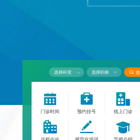

选择科室

查



门诊时间
预约挂号
线上门诊



远程会诊
规范化培训
导师介绍