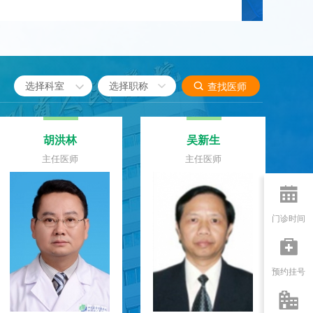

选择科室

查找医师
胡洪林
吴新生
主任医师
主任医师

门诊时间

预约挂号
