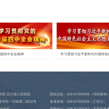
届四中全会精神
学院·四川省人民医院
医院总机：
028-87393999
（号码查询
青羊区一环路西二段32号
患者咨询：
028-87393928
（工作日）
0606号
急救中心：
028-87769262
（不提供患