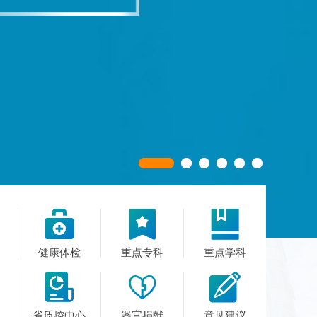



健康体检
重点专科
重点学科



省质控中心
器官捐献
意见建议