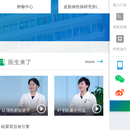
线上门诊
肿瘤中心
皮肤病性病研究所(皮肤科)

就医指南

特色诊疗

医生来了
more



认清热射病避开夏日致命陷阱
科学防暑不可选错药
眩晕背后有引擎