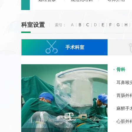
科室设置
索引：
A
B
C
D
E
F
G
H

手术科室
骨科
耳鼻喉
胃肠外
麻醉手
心脏外