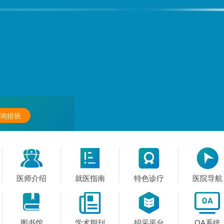
询排班




医师介绍
就医指南
特色诊疗
医院导航




图书馆
学术期刊
招采平台
OA系统