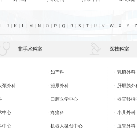
I
J
K
L
M
N
O
P
Q
R
S
T
U
V
W
X
Y
Z


非手术科室
医技科室
妇产科
乳腺外科
头颈外科
泌尿外科
肝胆胰外
科
口腔医学中心
器官移植
术中心
疼痛科
小儿外科
科中心
机器人微创中心
血管外科