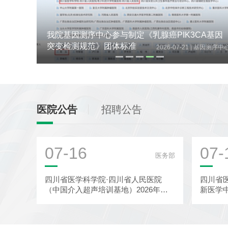
A基因
第五届天府感染学术会议在蓉召开
|
因测序中心
2026-07-21
感染
医院公告
招聘公告
07-16
07-
医务部
四川省医学科学院·四川省人民医院
四川省
（中国介入超声培训基地）2026年超
新医学
声医学科-介入超声诊疗中心秋季进...
批前公