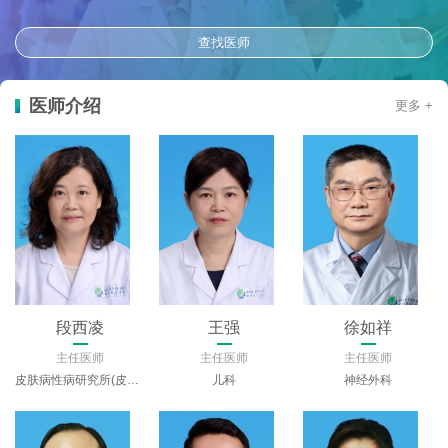
查找医师
医师介绍
更多 +
邓春美
唐义平
王桂芳
主任医师
主任医师
主任医师
肿瘤中心
省老年医学中心
妇产科