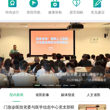





特色诊疗
医院导航
健康体检
器官捐献
意见建议
门急诊医技党委与医学信息中心党支部联合开展“党建引领强平台，
AI...
2026-08-07
门急诊医技党委
|
院内新闻
省医影像
媒体报道
人文省医
门急诊医技党委与医学信息中心党支部联