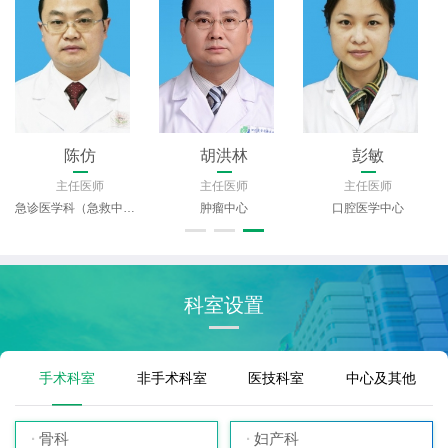
杨吟
余茜
李敏
主任医师
主任医师
主任医师
眼科
康复医学科（川港康复中心）
儿科
科室设置
手术科室
非手术科室
医技科室
中心及其他
骨科
妇产科