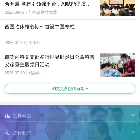
合开展“党建引领强平台，AI赋能提质
效”主题党日活动
2026-08-07
|
门急诊医技党委
西医临床核心期刊首设中医专栏
2026-07-30
|
中医科
感染内科党支部举行世界肝炎日公益科普
义诊暨主题党日活动
2026-07-30
|
感染科
浏览更多院内新闻 +

