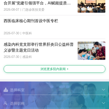
合开展“党建引领强平台，AI赋能提质
效”主题党日活动
2026-08-07
|
门急诊医技党委
西医临床核心期刊首设中医专栏
2026-07-30
|
中医科
感染内科党支部举行世界肝炎日公益科普
义诊暨主题党日活动
2026-07-30
|
感染科
浏览更多院内新闻 +

