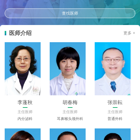
查找医师
医师介绍
更多 +
李蓬秋
胡春梅
张崇耘
主任医师
主任医师
主任医师
内分泌科
耳鼻喉头颈外科
普通外科