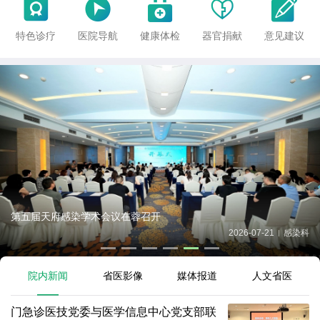





特色诊疗
医院导航
健康体检
器官捐献
意见建议
二十年如一日、守护高龄患者的健康，老年综合科党支部扎实推
进“桑...
2026-07-20
省老年医学中心
|
院内新闻
省医影像
媒体报道
人文省医
门急诊医技党委与医学信息中心党支部联