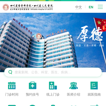
中文
EN






门诊时间
预约挂号
线上门诊
医师介绍
就医指南