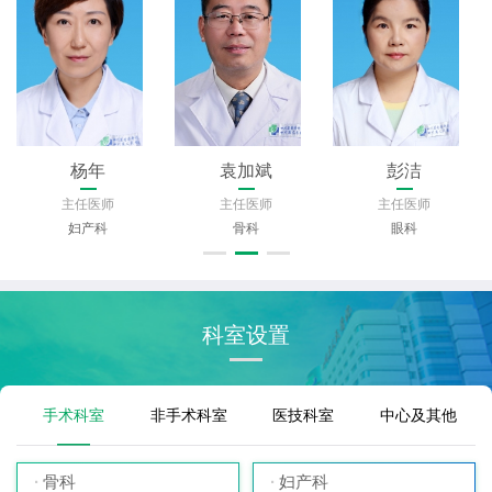
杨年
袁加斌
彭洁
主任医师
主任医师
主任医师
妇产科
骨科
眼科
科室设置
手术科室
非手术科室
医技科室
中心及其他
骨科
妇产科