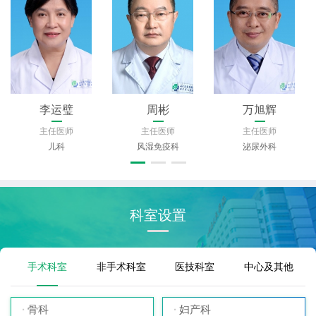
李运璧
周彬
万旭辉
主任医师
主任医师
主任医师
儿科
风湿免疫科
泌尿外科
科室设置
手术科室
非手术科室
医技科室
中心及其他
骨科
妇产科