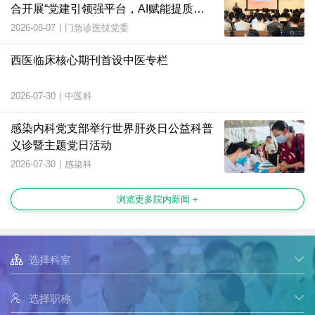
合开展“党建引领强平台，AI赋能提质
效”主题党日活动
2026-08-07
|
门急诊医技党委
西医临床核心期刊首设中医专栏
2026-07-30
|
中医科
感染内科党支部举行世界肝炎日公益科普
义诊暨主题党日活动
2026-07-30
|
感染科
浏览更多院内新闻 +

