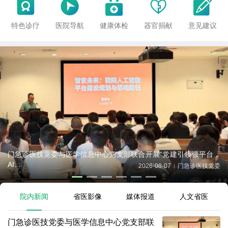





特色诊疗
医院导航
健康体检
器官捐献
意见建议
门急诊医技党委与医学信息中心党支部联合开展“党建引领强平台，
AI...
2026-08-07
门急诊医技党委
|
院内新闻
省医影像
媒体报道
人文省医
门急诊医技党委与医学信息中心党支部联