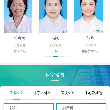
冯强
王艺萍
卢冰
主任医师
主任医师
主任医师
泌尿外科
重症医学中心
骨科
科室设置
手术科室
非手术科室
医技科室
中心及其他
骨科
妇产科