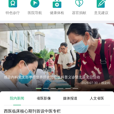





特色诊疗
医院导航
健康体检
器官捐献
意见建议
感染内科党支部举行世界肝炎日公益科普义诊暨主题党日活动
2026-07-30
感染科
|
院内新闻
省医影像
媒体报道
人文省医
西医临床核心期刊首设中医专栏